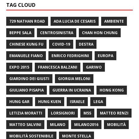
TAG CLOUD
729 NATHAN ROAD
ADA LUCIA DE CESARIS
AMBIENTE
BEPPE SALA
CENTROSINISTRA
CHAN HON CHUNG
CHINESE KUNG FU
COVID-19
DESTRA
EMANUELE FIANO
ENRICO FEDRIGHINI
EUROPA
EXPO 2015
FRANCESCA BALZANI
GARIWO
GIARDINO DEI GIUSTI
GIORGIA MELONI
GIULIANO PISAPIA
GUERRA IN UCRAINA
HONG KONG
HUNG GAR
HUNG KUEN
ISRAELE
LEGA
LETIZIA MORATTI
LORSIGNORI
M5S
MATTEO RENZI
MATTEO SALVINI
MILANO
MILANO2016
MOBILITÀ
MOBILITÀ SOSTENIBILE
MONTE STELLA