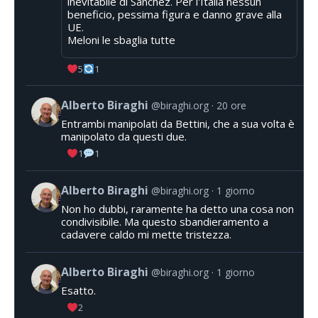
inevitabile di Sanchez. Per l'Italia nessun
beneficio, pessima figura e danno grave alla
UE.
Meloni le sbaglia tutte
5
1
Alberto Biraghi
@biraghi.org
20 ore
Entrambi manipolati da Bettini, che a sua volta è
manipolato da questi due.
1
1
Alberto Biraghi
@biraghi.org
1 giorno
Non ho dubbi, raramente ha detto una cosa non
condivisibile. Ma questo sbandieramento a
cadavere caldo mi mette tristezza.
Alberto Biraghi
@biraghi.org
1 giorno
Esatto.
2