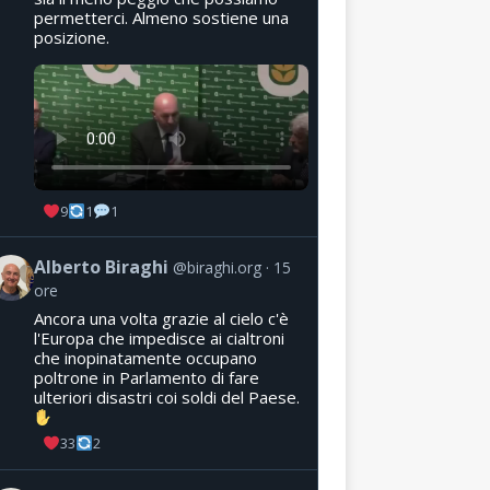
permetterci. Almeno sostiene una
posizione.
9
1
1
Alberto Biraghi
@biraghi.org
15
ore
Ancora una volta grazie al cielo c'è
l'Europa che impedisce ai cialtroni
che inopinatamente occupano
poltrone in Parlamento di fare
ulteriori disastri coi soldi del Paese.
33
2