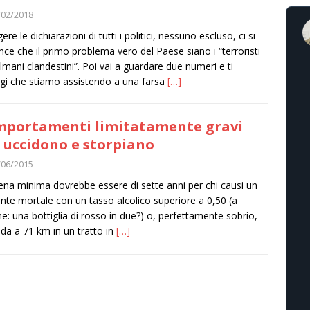
/02/2018
ere le dichiarazioni di tutti i politici, nessuno escluso, ci si
nce che il primo problema vero del Paese siano i “terroristi
mani clandestini”. Poi vai a guardare due numeri e ti
gi che stiamo assistendo a una farsa
[…]
portamenti limitatamente gravi
 uccidono e storpiano
/06/2015
ena minima dovrebbe essere di sette anni per chi causi un
ente mortale con un tasso alcolico superiore a 0,50 (a
e: una bottiglia di rosso in due?) o, perfettamente sobrio,
da a 71 km in un tratto in
[…]