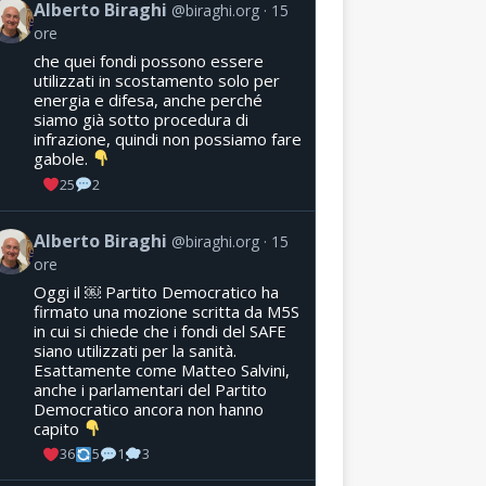
Alberto Biraghi
@biraghi.org
15
ore
che quei fondi possono essere
utilizzati in scostamento solo per
energia e difesa, anche perché
siamo già sotto procedura di
infrazione, quindi non possiamo fare
gabole.
25
2
Alberto Biraghi
@biraghi.org
15
ore
Oggi il ￼ Partito Democratico ha
firmato una mozione scritta da M5S
in cui si chiede che i fondi del SAFE
siano utilizzati per la sanità.
Esattamente come Matteo Salvini,
anche i parlamentari del Partito
Democratico ancora non hanno
capito
36
5
1
3