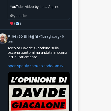
YouTube video by Luca Aquino
youtu.be
5
1
Alberto Biraghi
@biraghi.org
6
ore
Ascolta Davide Giacalone sulla
oscena pantomima andata in scena
ieri in Parlamento.
open.spotify.com/episode/3mYv...