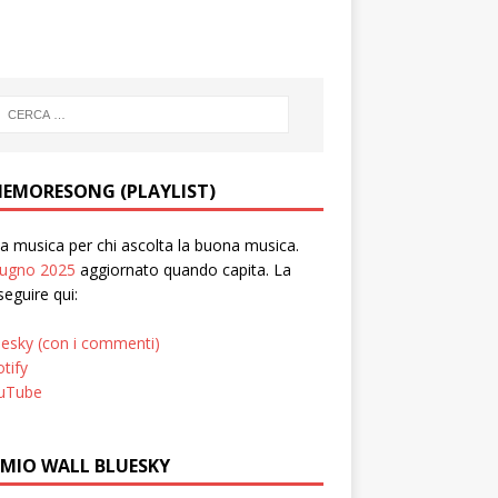
EMORESONG (PLAYLIST)
 musica per chi ascolta la buona musica.
iugno 2025
aggiornato quando capita. La
seguire qui:
uesky (con i commenti)
tify
uTube
 MIO WALL BLUESKY