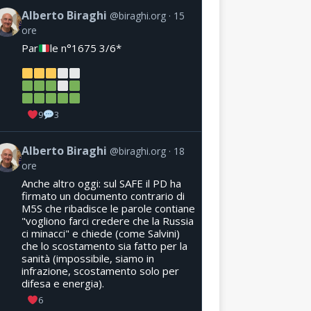
Alberto Biraghi
@biraghi.org
15
ore
Par
le n°1675 3/6*
9
3
Alberto Biraghi
@biraghi.org
18
ore
Anche altro oggi: sul SAFE il PD ha
firmato un documento contrario di
M5S che ribadisce le parole contiane
"vogliono farci credere che la Russia
ci minacci" e chiede (come Salvini)
che lo scostamento sia fatto per la
sanità (impossibile, siamo in
infrazione, scostamento solo per
difesa e energia).
6