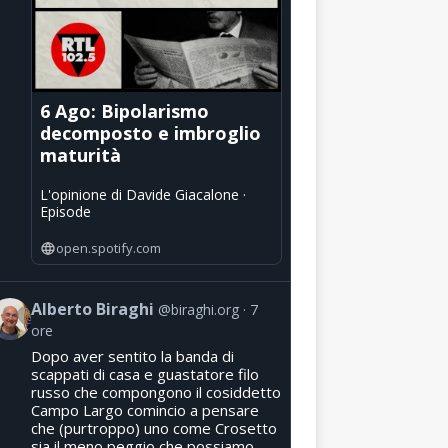
6 Ago: Bipolarismo
decomposto e imbroglio
maturità
L'opinione di Davide Giacalone ·
Episode
open.spotify.com
Alberto Biraghi
@biraghi.org
7
ore
Dopo aver sentito la banda di
scappati di casa e guastatore filo
russo che compongono il cosiddetto
Campo Largo comincio a pensare
che (purtroppo) uno come Crosetto
sia il meno peggio che possiamo