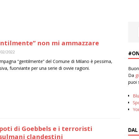
ntilmente” non mi ammazzare
/02/2022
#ON
mpagna “gentilmente” del Comune di Milano è pessima,
siva, fuorviante per una serie di ovvie ragioni.
Buona
Da
g
puoi 
Bl
Spo
Yo
ipoti di Goebbels e i terroristi
DAL
ulmani clandestini