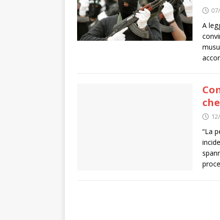
07
A legg
convi
musul
accor
Com
che
12
“La p
incid
spann
proce