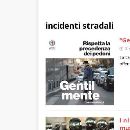
incidenti stradali
“Ge
01
La ca
offen
I n
mus