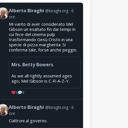
Alberto Biraghi
@biraghi.org
6
ore
Mi vanto di aver considerato Mel
Gibson un esaltato fin dai tempi in
cui fece del cinema pulp
trasformando Gesù Cristo in una
specie di pizza margherita. Si
conferma tale, forse anche peggio.
Mrs. Betty Bowers
As we all rightly assumed ages
ago, Mel Gibson is C-R-A-Z-Y.
5
3
Alberto Biraghi
@biraghi.org
6
ore
Cialtroni al governo.