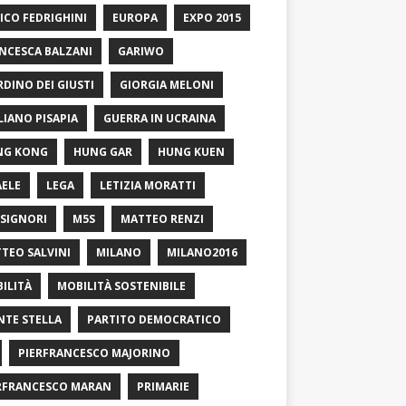
ICO FEDRIGHINI
EUROPA
EXPO 2015
NCESCA BALZANI
GARIWO
RDINO DEI GIUSTI
GIORGIA MELONI
LIANO PISAPIA
GUERRA IN UCRAINA
NG KONG
HUNG GAR
HUNG KUEN
AELE
LEGA
LETIZIA MORATTI
SIGNORI
M5S
MATTEO RENZI
TEO SALVINI
MILANO
MILANO2016
ILITÀ
MOBILITÀ SOSTENIBILE
TE STELLA
PARTITO DEMOCRATICO
PIERFRANCESCO MAJORINO
RFRANCESCO MARAN
PRIMARIE