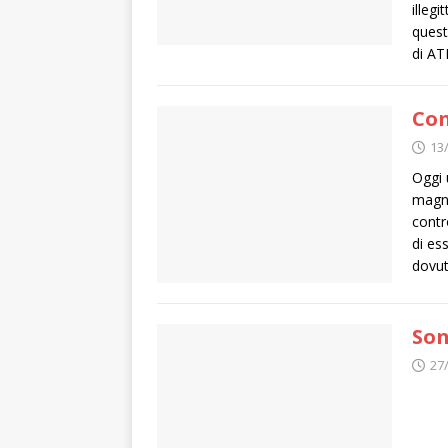
illeg
quest
di AT
Con
13
Oggi 
magne
contr
di es
dovut
Son
27