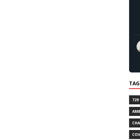
TAG
729
AMB
CHA
COV