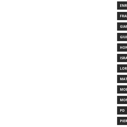
ENR
FRA
GIA
GIU
HO
ISR
LOR
MAT
MOB
MON
PD
PIE