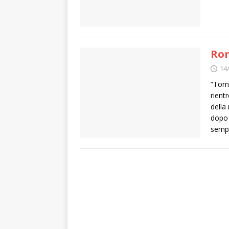
Rom
14
“Torn
rient
della
dopo 
sempr