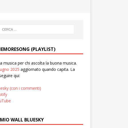
EMORESONG (PLAYLIST)
 musica per chi ascolta la buona musica.
iugno 2025
aggiornato quando capita. La
seguire qui:
uesky (con i commenti)
tify
uTube
 MIO WALL BLUESKY