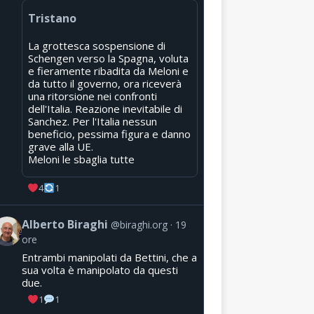
Tristano
La grottesca sospensione di
Schengen verso la Spagna, voluta
e fieramente ribadita da Meloni e
da tutto il governo, ora riceverà
una ritorsione nei confronti
dell'Italia. Reazione inevitabile di
Sanchez. Per l'Italia nessun
beneficio, pessima figura e danno
grave alla UE.
Meloni le sbaglia tutte
4
1
Alberto Biraghi
@biraghi.org
19
ore
Entrambi manipolati da Bettini, che a
sua volta è manipolato da questi
due.
1
1