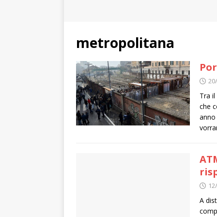
metropolitana
Por
20
Tra i
che c
anno 
vorra
ATM
ris
12
A dis
comp