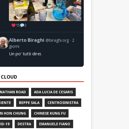
15
2
Alberto Biraghi
@biraghi.org
2
giorni
Un po' tutti direi.
 CLOUD
 NATHAN ROAD
ADA LUCIA DE CESARIS
IENTE
BEPPE SALA
CENTROSINISTRA
N HON CHUNG
CHINESE KUNG FU
ID-19
DESTRA
EMANUELE FIANO