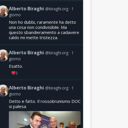
Alberto Biraghi
@biraghi.org
1
giorno
Non ho dubbi, raramente ha detto
una cosa non condivisibile. Ma
questo sbandieramento a cadavere
caldo mi mette tristezza.
Alberto Biraghi
@biraghi.org
1
giorno
Esatto.
2
Alberto Biraghi
@biraghi.org
1
giorno
Detto e fatto. Il rossobrunismo DOC
si palesa.