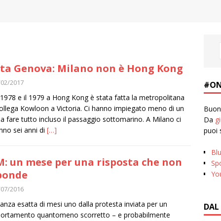
ta Genova: Milano non è Hong Kong
/02/2017
#ON
l 1978 e il 1979 a Hong Kong è stata fatta la metropolitana
ollega Kowloon a Victoria. Ci hanno impiegato meno di un
Buona
a fare tutto incluso il passaggio sottomarino. A Milano ci
Da
g
nno sei anni di
[…]
puoi 
Bl
: un mese per una risposta che non
Spo
ponde
Yo
/07/2016
tanza esatta di mesi uno dalla protesta inviata per un
DAL
ortamento quantomeno scorretto – e probabilmente