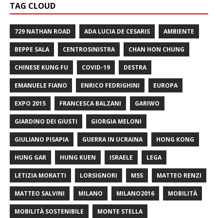
TAG CLOUD
729 NATHAN ROAD
ADA LUCIA DE CESARIS
AMBIENTE
BEPPE SALA
CENTROSINISTRA
CHAN HON CHUNG
CHINESE KUNG FU
COVID-19
DESTRA
EMANUELE FIANO
ENRICO FEDRIGHINI
EUROPA
EXPO 2015
FRANCESCA BALZANI
GARIWO
GIARDINO DEI GIUSTI
GIORGIA MELONI
GIULIANO PISAPIA
GUERRA IN UCRAINA
HONG KONG
HUNG GAR
HUNG KUEN
ISRAELE
LEGA
LETIZIA MORATTI
LORSIGNORI
M5S
MATTEO RENZI
MATTEO SALVINI
MILANO
MILANO2016
MOBILITÀ
MOBILITÀ SOSTENIBILE
MONTE STELLA