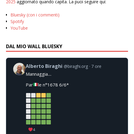
2025
aggiornato quando capita. La puoi seguire qui:
Bluesky (con i commenti)
Spotify
YouTube
DAL MIO WALL BLUESKY
Alberto Biraghi
@biraghi.org
7 ore
Mannaggia....
Par
le n°1678 6/6*
4