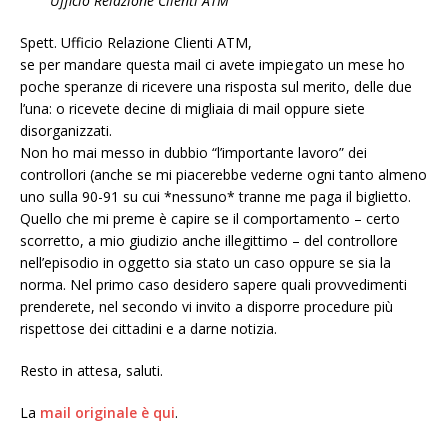
Ufficio Relazione Clienti ATM
Spett. Ufficio Relazione Clienti ATM,
se per mandare questa mail ci avete impiegato un mese ho
poche speranze di ricevere una risposta sul merito, delle due
l’una: o ricevete decine di migliaia di mail oppure siete
disorganizzati.
Non ho mai messo in dubbio “l’importante lavoro” dei
controllori (anche se mi piacerebbe vederne ogni tanto almeno
uno sulla 90-91 su cui *nessuno* tranne me paga il biglietto.
Quello che mi preme è capire se il comportamento – certo
scorretto, a mio giudizio anche illegittimo – del controllore
nell’episodio in oggetto sia stato un caso oppure se sia la
norma. Nel primo caso desidero sapere quali provvedimenti
prenderete, nel secondo vi invito a disporre procedure più
rispettose dei cittadini e a darne notizia.
Resto in attesa, saluti.
La
mail originale è qui
.