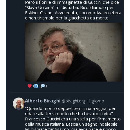
Però il fiorire di immaginette di Guccini che dice
"Slava Ucraina" mi disturba. Ricordiamolo per
Eskino, Cirano, Avvelenata, Locomotiva eccetera
e non tiriamolo per la giacchetta da morto.
3
1
1
Alberto Biraghi
@biraghi.org
1 giorno
"Quando morirò seppellitemi in una vigna, per
ridare alla terra quello che ho bevuto in vita".
Francesco Guccini era una stella per firmamento
della musica italiana. Lascia un segno indelebile.
Mi dispiace tantissimo, ma avrà pace e riposo.