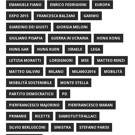
EMANUELE FIANO
ENRICO FEDRIGHINI
EUROPA
EXPO 2015
FRANCESCA BALZANI
GARIWO
GIARDINO DEI GIUSTI
GIORGIA MELONI
GIULIANO PISAPIA
GUERRA IN UCRAINA
HONG KONG
HUNG GAR
HUNG KUEN
ISRAELE
LEGA
LETIZIA MORATTI
LORSIGNORI
M5S
MATTEO RENZI
MATTEO SALVINI
MILANO
MILANO2016
MOBILITÀ
MOBILITÀ SOSTENIBILE
MONTE STELLA
PARTITO DEMOCRATICO
PD
PIERFRANCESCO MAJORINO
PIERFRANCESCO MARAN
PRIMARIE
RICETTE
SIAMOTUTTIFALLACI
SILVIO BERLUSCONI
SINISTRA
STEFANO PARISI