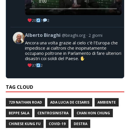
20
1
2
Alberto Biraghi
@biraghi.org
2 giorni
Ancora una volta grazie al cielo c'è l'Europa che
impedisce ai cialtroni che inopinatamente
occupano poltrone in Parlamento di fare ulteriori
disastri coi soldi del Paese.
37
2
TAG CLOUD
729 NATHAN ROAD
ADA LUCIA DE CESARIS
AMBIENTE
BEPPE SALA
CENTROSINISTRA
CHAN HON CHUNG
CHINESE KUNG FU
COVID-19
DESTRA