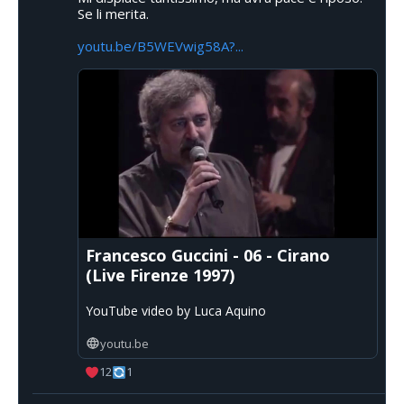
Se li merita.
youtu.be/B5WEVwig58A?...
Francesco Guccini - 06 - Cirano
(Live Firenze 1997)
YouTube video by Luca Aquino
youtu.be
12
1