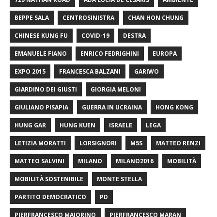
BEPPE SALA
CENTROSINISTRA
CHAN HON CHUNG
CHINESE KUNG FU
COVID-19
DESTRA
EMANUELE FIANO
ENRICO FEDRIGHINI
EUROPA
EXPO 2015
FRANCESCA BALZANI
GARIWO
GIARDINO DEI GIUSTI
GIORGIA MELONI
GIULIANO PISAPIA
GUERRA IN UCRAINA
HONG KONG
HUNG GAR
HUNG KUEN
ISRAELE
LEGA
LETIZIA MORATTI
LORSIGNORI
M5S
MATTEO RENZI
MATTEO SALVINI
MILANO
MILANO2016
MOBILITÀ
MOBILITÀ SOSTENIBILE
MONTE STELLA
PARTITO DEMOCRATICO
PD
PIERFRANCESCO MAJORINO
PIERFRANCESCO MARAN