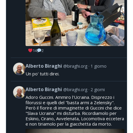
14
2
Alberto Biraghi
@biraghi.org
1 giorno
Un po' tutti direi.
Alberto Biraghi
@biraghi.org
2 giorni
Adoro Guccini. Ammiro l'Ucraina. Disprezzo i
filorussi e quelli del "basta armi a Zelensky".
Però il fiorire di immaginette di Guccini che dice
"Slava Ucraina" mi disturba. Ricordiamolo per
Eskino, Cirano, Avvelenata, Locomotiva eccetera
e non tiriamolo per la giacchetta da morto.