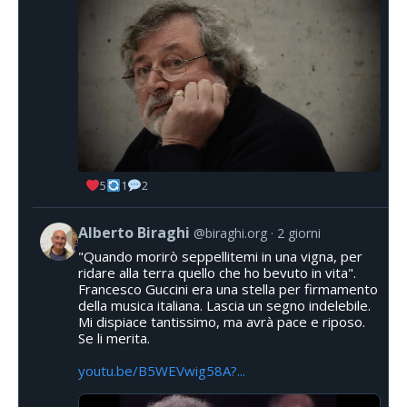
5
1
2
Alberto Biraghi
@biraghi.org
2 giorni
"Quando morirò seppellitemi in una vigna, per
ridare alla terra quello che ho bevuto in vita".
Francesco Guccini era una stella per firmamento
della musica italiana. Lascia un segno indelebile.
Mi dispiace tantissimo, ma avrà pace e riposo.
Se li merita.
youtu.be/B5WEVwig58A?...