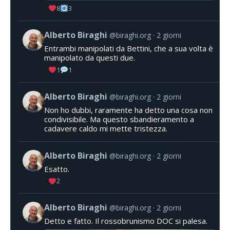
8
3
Alberto Biraghi
@biraghi.org
2 giorni
Entrambi manipolati da Bettini, che a sua volta è
manipolato da questi due.
1
1
Alberto Biraghi
@biraghi.org
2 giorni
Non ho dubbi, raramente ha detto una cosa non
condivisibile. Ma questo sbandieramento a
cadavere caldo mi mette tristezza.
Alberto Biraghi
@biraghi.org
2 giorni
Esatto.
2
Alberto Biraghi
@biraghi.org
2 giorni
Detto e fatto. Il rossobrunismo DOC si palesa.