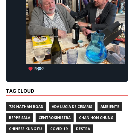
15
2
TAG CLOUD
729 NATHAN ROAD
ADA LUCIA DE CESARIS
AMBIENTE
BEPPE SALA
CENTROSINISTRA
CHAN HON CHUNG
CHINESE KUNG FU
COVID-19
DESTRA