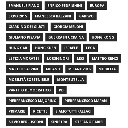
EMANUELE FIANO
ENRICO FEDRIGHINI
EUROPA
EXPO 2015
FRANCESCA BALZANI
GARIWO
GIARDINO DEI GIUSTI
GIORGIA MELONI
GIULIANO PISAPIA
GUERRA IN UCRAINA
HONG KONG
HUNG GAR
HUNG KUEN
ISRAELE
LEGA
LETIZIA MORATTI
LORSIGNORI
M5S
MATTEO RENZI
MATTEO SALVINI
MILANO
MILANO2016
MOBILITÀ
MOBILITÀ SOSTENIBILE
MONTE STELLA
PARTITO DEMOCRATICO
PD
PIERFRANCESCO MAJORINO
PIERFRANCESCO MARAN
PRIMARIE
RICETTE
SIAMOTUTTIFALLACI
SILVIO BERLUSCONI
SINISTRA
STEFANO PARISI