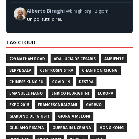
Alberto Biraghi
@biraghi.org
2 giorni
Un po' tutti direi.
TAG CLOUD
729 NATHAN ROAD
ADA LUCIA DE CESARIS
AMBIENTE
BEPPE SALA
CENTROSINISTRA
CHAN HON CHUNG
CHINESE KUNG FU
COVID-19
DESTRA
EMANUELE FIANO
ENRICO FEDRIGHINI
EUROPA
EXPO 2015
FRANCESCA BALZANI
GARIWO
GIARDINO DEI GIUSTI
GIORGIA MELONI
GIULIANO PISAPIA
GUERRA IN UCRAINA
HONG KONG