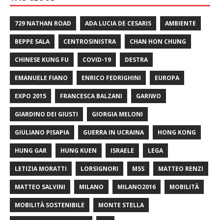
729 NATHAN ROAD
ADA LUCIA DE CESARIS
AMBIENTE
BEPPE SALA
CENTROSINISTRA
CHAN HON CHUNG
CHINESE KUNG FU
COVID-19
DESTRA
EMANUELE FIANO
ENRICO FEDRIGHINI
EUROPA
EXPO 2015
FRANCESCA BALZANI
GARIWO
GIARDINO DEI GIUSTI
GIORGIA MELONI
GIULIANO PISAPIA
GUERRA IN UCRAINA
HONG KONG
HUNG GAR
HUNG KUEN
ISRAELE
LEGA
LETIZIA MORATTI
LORSIGNORI
M5S
MATTEO RENZI
MATTEO SALVINI
MILANO
MILANO2016
MOBILITÀ
MOBILITÀ SOSTENIBILE
MONTE STELLA