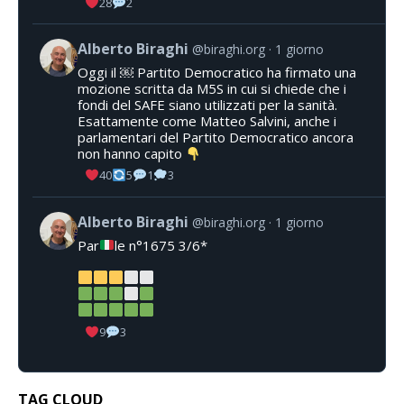
28
2
Alberto Biraghi
@biraghi.org
1 giorno
Oggi il ￼ Partito Democratico ha firmato una
mozione scritta da M5S in cui si chiede che i
fondi del SAFE siano utilizzati per la sanità.
Esattamente come Matteo Salvini, anche i
parlamentari del Partito Democratico ancora
non hanno capito
40
5
1
3
Alberto Biraghi
@biraghi.org
1 giorno
Par
le n°1675 3/6*
9
3
TAG CLOUD