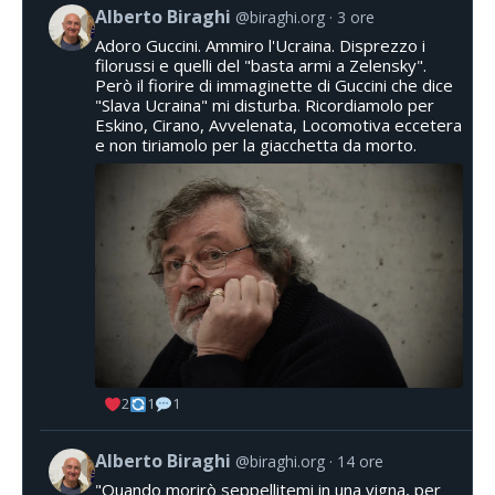
Alberto Biraghi
@biraghi.org
3 ore
Adoro Guccini. Ammiro l'Ucraina. Disprezzo i
filorussi e quelli del "basta armi a Zelensky".
Però il fiorire di immaginette di Guccini che dice
"Slava Ucraina" mi disturba. Ricordiamolo per
Eskino, Cirano, Avvelenata, Locomotiva eccetera
e non tiriamolo per la giacchetta da morto.
2
1
1
Alberto Biraghi
@biraghi.org
14 ore
"Quando morirò seppellitemi in una vigna, per