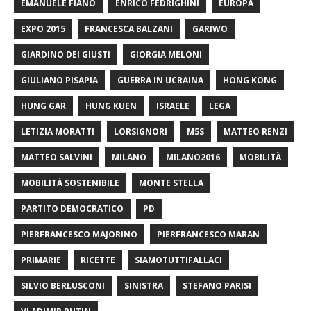
EMANUELE FIANO
ENRICO FEDRIGHINI
EUROPA
EXPO 2015
FRANCESCA BALZANI
GARIWO
GIARDINO DEI GIUSTI
GIORGIA MELONI
GIULIANO PISAPIA
GUERRA IN UCRAINA
HONG KONG
HUNG GAR
HUNG KUEN
ISRAELE
LEGA
LETIZIA MORATTI
LORSIGNORI
M5S
MATTEO RENZI
MATTEO SALVINI
MILANO
MILANO2016
MOBILITÀ
MOBILITÀ SOSTENIBILE
MONTE STELLA
PARTITO DEMOCRATICO
PD
PIERFRANCESCO MAJORINO
PIERFRANCESCO MARAN
PRIMARIE
RICETTE
SIAMOTUTTIFALLACI
SILVIO BERLUSCONI
SINISTRA
STEFANO PARISI