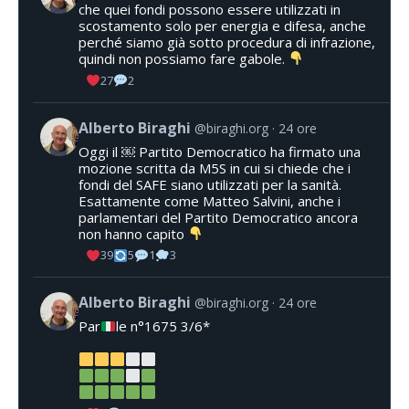
che quei fondi possono essere utilizzati in
scostamento solo per energia e difesa, anche
perché siamo già sotto procedura di infrazione,
quindi non possiamo fare gabole.
27
2
Alberto Biraghi
@biraghi.org
24 ore
Oggi il ￼ Partito Democratico ha firmato una
mozione scritta da M5S in cui si chiede che i
fondi del SAFE siano utilizzati per la sanità.
Esattamente come Matteo Salvini, anche i
parlamentari del Partito Democratico ancora
non hanno capito
39
5
1
3
Alberto Biraghi
@biraghi.org
24 ore
Par
le n°1675 3/6*