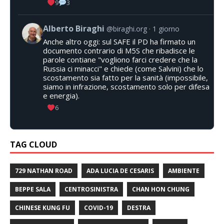
9
3
Alberto Biraghi
@biraghi.org
1 giorno
Anche altro oggi: sul SAFE il PD ha firmato un
documento contrario di M5S che ribadisce le
parole contiane "vogliono farci credere che la
Russia ci minacci" e chiede (come Salvini) che lo
scostamento sia fatto per la sanità (impossibile,
siamo in infrazione, scostamento solo per difesa
e energia).
6
TAG CLOUD
729 NATHAN ROAD
ADA LUCIA DE CESARIS
AMBIENTE
BEPPE SALA
CENTROSINISTRA
CHAN HON CHUNG
CHINESE KUNG FU
COVID-19
DESTRA