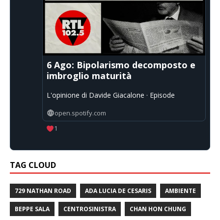
6 Ago: Bipolarismo decomposto e
imbroglio maturità
L'opinione di Davide Giacalone · Episode
open.spotify.com
1
TAG CLOUD
729 NATHAN ROAD
ADA LUCIA DE CESARIS
AMBIENTE
BEPPE SALA
CENTROSINISTRA
CHAN HON CHUNG