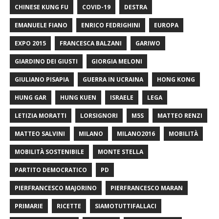
CHINESE KUNG FU
COVID-19
DESTRA
EMANUELE FIANO
ENRICO FEDRIGHINI
EUROPA
EXPO 2015
FRANCESCA BALZANI
GARIWO
GIARDINO DEI GIUSTI
GIORGIA MELONI
GIULIANO PISAPIA
GUERRA IN UCRAINA
HONG KONG
HUNG GAR
HUNG KUEN
ISRAELE
LEGA
LETIZIA MORATTI
LORSIGNORI
M5S
MATTEO RENZI
MATTEO SALVINI
MILANO
MILANO2016
MOBILITÀ
MOBILITÀ SOSTENIBILE
MONTE STELLA
PARTITO DEMOCRATICO
PD
PIERFRANCESCO MAJORINO
PIERFRANCESCO MARAN
PRIMARIE
RICETTE
SIAMOTUTTIFALLACI