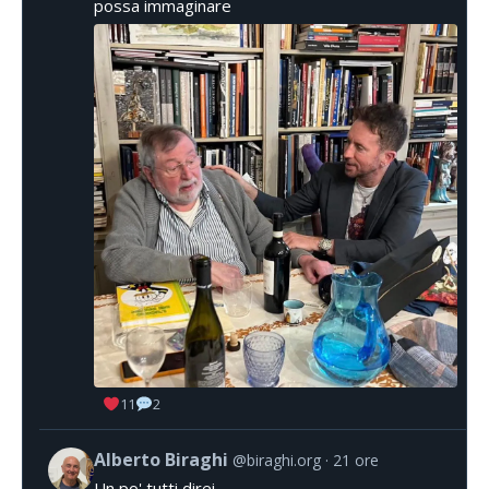
possa immaginare
11
2
Alberto Biraghi
@biraghi.org
21 ore
Un po' tutti direi.