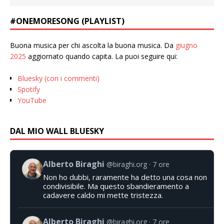
#ONEMORESONG (PLAYLIST)
Buona musica per chi ascolta la buona musica. Da
giugno
2025
aggiornato quando capita. La puoi seguire qui:
Bluesky (con i commenti)
Spotify
YouTube
DAL MIO WALL BLUESKY
Alberto Biraghi
@biraghi.org
7 ore
Non ho dubbi, raramente ha detto una cosa non
condivisibile. Ma questo sbandieramento a
cadavere caldo mi mette tristezza.
Alberto Biraghi
@biraghi.org
7 ore