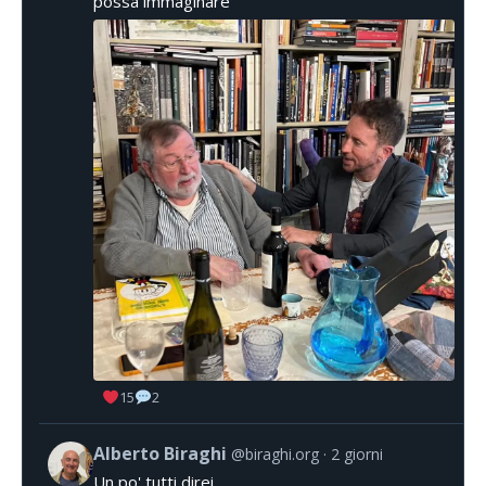
possa immaginare
15
2
Alberto Biraghi
@biraghi.org
2 giorni
Un po' tutti direi.