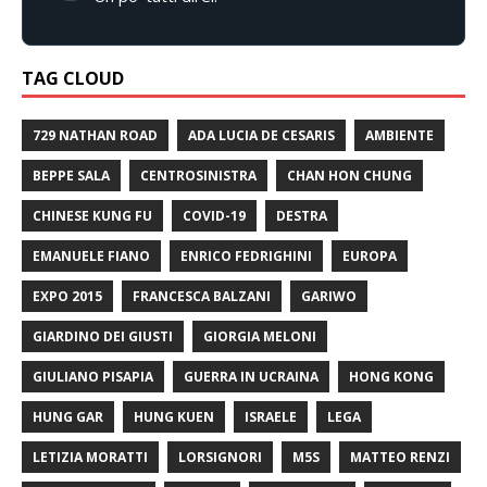
TAG CLOUD
729 NATHAN ROAD
ADA LUCIA DE CESARIS
AMBIENTE
BEPPE SALA
CENTROSINISTRA
CHAN HON CHUNG
CHINESE KUNG FU
COVID-19
DESTRA
EMANUELE FIANO
ENRICO FEDRIGHINI
EUROPA
EXPO 2015
FRANCESCA BALZANI
GARIWO
GIARDINO DEI GIUSTI
GIORGIA MELONI
GIULIANO PISAPIA
GUERRA IN UCRAINA
HONG KONG
HUNG GAR
HUNG KUEN
ISRAELE
LEGA
LETIZIA MORATTI
LORSIGNORI
M5S
MATTEO RENZI