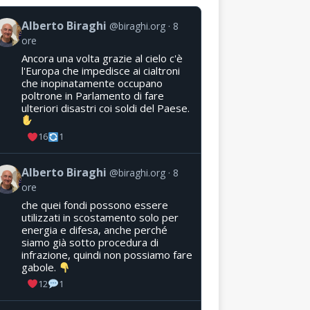
Alberto Biraghi
@biraghi.org
8
ore
Ancora una volta grazie al cielo c'è
l'Europa che impedisce ai cialtroni
che inopinatamente occupano
poltrone in Parlamento di fare
ulteriori disastri coi soldi del Paese.
16
1
Alberto Biraghi
@biraghi.org
8
ore
che quei fondi possono essere
utilizzati in scostamento solo per
energia e difesa, anche perché
siamo già sotto procedura di
infrazione, quindi non possiamo fare
gabole.
12
1