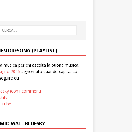
EMORESONG (PLAYLIST)
 musica per chi ascolta la buona musica.
iugno 2025
aggiornato quando capita. La
seguire qui:
uesky (con i commenti)
tify
uTube
 MIO WALL BLUESKY