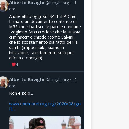
Alberto Biraghi
@biraghi.org
11
ore
Anche altro oggi: sul SAFE il PD ha
firmato un documento contrario di
M5S che ribadisce le parole contiane
"vogliono farci credere che la Russia
ci minacci" e chiede (come Salvini)
che lo scostamento sia fatto per la
sanità (impossibile, siamo in
infrazione, scostamento solo per
difesa e energia).
4
Alberto Biraghi
@biraghi.org
12
ore
Non è solo....
www.onemoreblog.org/2026/08/go
ff...