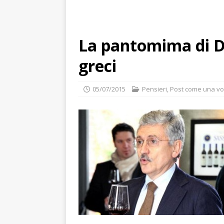
La pantomima di D’
greci
05/07/2015
Pensieri
,
Post come una vo