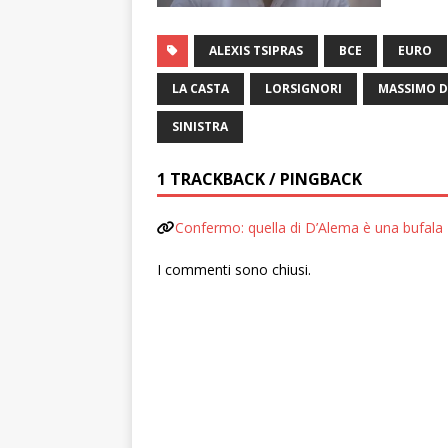
ALEXIS TSIPRAS
BCE
EURO
LA CASTA
LORSIGNORI
MASSIMO D
SINISTRA
1 TRACKBACK / PINGBACK
Confermo: quella di D’Alema è una bufal
I commenti sono chiusi.