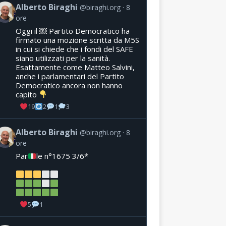
Alberto Biraghi
@biraghi.org
8
ore
Oggi il ￼ Partito Democratico ha
firmato una mozione scritta da M5S
in cui si chiede che i fondi del SAFE
siano utilizzati per la sanità.
Esattamente come Matteo Salvini,
anche i parlamentari del Partito
Democratico ancora non hanno
capito
19
2
1
3
Alberto Biraghi
@biraghi.org
8
ore
Par
le n°1675 3/6*
5
1