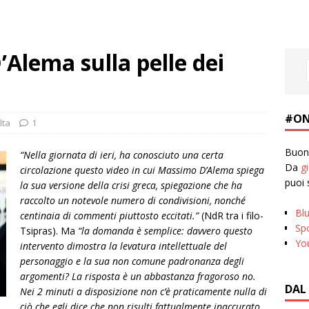
Alema sulla pelle dei
#ON
lta
1
Buona
“Nella giornata di ieri, ha conosciuto una certa
Da
g
circolazione questo video in cui Massimo D’Alema spiega
puoi 
la sua versione della crisi greca, spiegazione che ha
raccolto un notevole numero di condivisioni, nonché
Bl
centinaia di commenti piuttosto eccitati.”
(NdR tra i filo-
Spo
Tsipras). Ma
“la domanda è semplice: davvero questo
Yo
intervento dimostra la levatura intellettuale del
personaggio e la sua non comune padronanza degli
argomenti? La risposta è un abbastanza fragoroso no.
DAL
Nei 2 minuti a disposizione non c’è praticamente nulla di
ciò che egli dice che non risulti fattualmente inaccurato