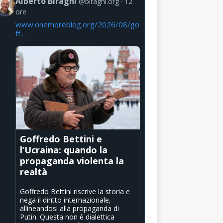
Alberto Biraghi
@biraghi.org
12
ore
www.onemoreblog.org/2026/08/go
ff...
Goffredo Bettini e
l’Ucraina: quando la
propaganda violenta la
realtà
Goffredo Bettini riscrive la storia e
nega il diritto internazionale,
allineandosi alla propaganda di
Putin. Questa non è dialettica