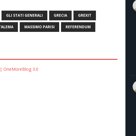
GLI STATI GENERALI
GRECIA
GREXIT
'ALEMA
MASSIMO PARISI
REFERENDUM
a | OneMoreBlog 3.0