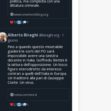
politica, ma complicità con una
dittatura criminale.
www.onemoreblog.org
13
2
1
Alberto Biraghi
@biraghi.org
1
giorno
Fino a quando questo miserabile
guiderà le sorti del PD sarà
impossibile avere una sinistra
decente in Italia. Goffredo Bettini è
la iattura dell'opposizione. Un losco
figuro eterodiretto da interessi
contrari a quelli dell'Italia in Europa.
Un traditore alla pari di Giuseppe
Conte. Un virus.
roma.corriere.it
27
8
1