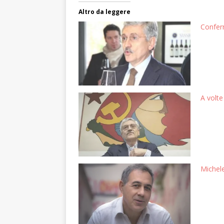
Altro da leggere
Conferm
A volte
Michele