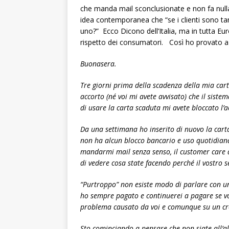
che manda mail sconclusionate e non fa nulla pe
idea contemporanea che “se i clienti sono tant
uno?” Ecco Dicono dell’Italia, ma in tutta Eu
rispetto dei consumatori. Così ho provato a 
Buonasera.
Tre giorni prima della scadenza della mia cart
accorto (né voi mi avete avvisato) che il siste
di usare la carta scaduta mi avete bloccato l’a
Da una settimana ho inserito di nuovo la carta
non ha alcun blocco bancario e uso quotidianam
mandarmi mail senza senso, il customer care 
di vedere cosa state facendo perché il vostro 
“Purtroppo” non esiste modo di parlare con un
ho sempre pagato e continuerei a pagare se voi
problema causato da voi e comunque su un cre
Sto cominciando a pensare che non siate all’al