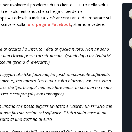
r risolvere il problema di un cliente. Il tutto nella solita
i e i soldi entrano, che ci frega di perderne
ropa – Tedeschia inclusa – c’è ancora tanto da imparare sul
scrivere sulla
loro pagina Facebook
, stiamo a vedere.
a di credito ho inserito i dati di quella nuova. Non mi sono
ma non l’aveva presa correttamente. Quindi dopo tre tentativi
ccount (prima di avvisarmi).
 aggiornata (che funziona, ha fondi ampiamente sufficienti,
ente), ma ancora l’account risulta bloccato, voi insistete a
dice che “purtroppo” non può fare nulla. In più non ho modo
server è sempre giù (vedi immagine).
 umano che possa pigiare un tasto e ridarmi un servizio che
 non faceste casino col software. Il tutto sulla base di un
dito di una dozzina di euro.
tezza. Questa è l’efficienza tedesca? OK, siamo meglio noi. Sto