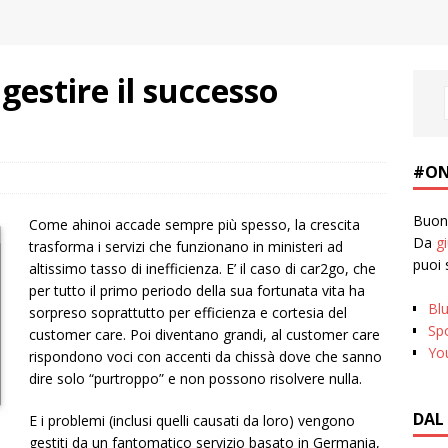
 gestire il successo
#ON
Buona
Come ahinoi accade sempre più spesso, la crescita
Da
g
trasforma i servizi che funzionano in ministeri ad
puoi 
altissimo tasso di inefficienza. E’ il caso di car2go, che
per tutto il primo periodo della sua fortunata vita ha
Bl
sorpreso soprattutto per efficienza e cortesia del
Spo
customer care. Poi diventano grandi, al customer care
Yo
rispondono voci con accenti da chissà dove che sanno
dire solo “purtroppo” e non possono risolvere nulla.
DAL
E i problemi (inclusi quelli causati da loro) vengono
gestiti da un fantomatico servizio basato in Germania,