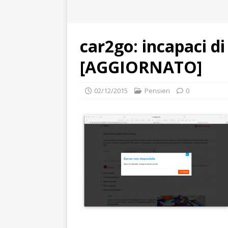
car2go: incapaci di
[AGGIORNATO]
02/12/2015
Pensieri
0