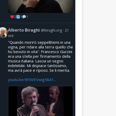
2
1
1
Alberto Biraghi
@biraghi.org
21
ore
"Quando morirò seppellitemi in una
vigna, per ridare alla terra quello che
ho bevuto in vita". Francesco Guccini
era una stella per firmamento della
musica italiana. Lascia un segno
indelebile. Mi dispiace tantissimo,
ma avrà pace e riposo. Se li merita.
youtu.be/B5WEVwig58A?...