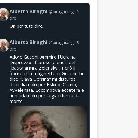
Alberto Biraghi
@biraghi.org
5
ore
Un po' tutti direi.
Alberto Biraghi
@biraghi.org
9
ore
Adoro Guccini. Ammiro l'Ucraina.
Disprezzo i filorussi e quelli del
"basta armi a Zelensky". Però il
fiorire di immaginette di Guccini che
dice "Slava Ucraina" mi disturba.
Ricordiamolo per Eskino, Cirano,
Avvelenata, Locomotiva eccetera e
non tiriamolo per la giacchetta da
morto.