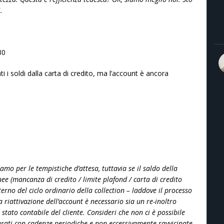
.
30
 i soldi dalla carta di credito, ma l’account è ancora
mo per le tempistiche d’attesa, tuttavia se il saldo della
ee (mancanza di credito / limite plafond / carta di credito
terno del ciclo ordinario della collection – laddove il processo
 riattivazione dell’account è necessario sia un re-inoltro
 stato contabile del cliente. Consideri che non ci è possibile
urati con cadenze periodiche e non eccessivamente ravvicinate