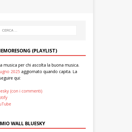
EMORESONG (PLAYLIST)
 musica per chi ascolta la buona musica.
iugno 2025
aggiornato quando capita. La
seguire qui:
uesky (con i commenti)
tify
uTube
 MIO WALL BLUESKY