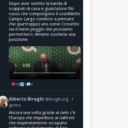
Dopo aver sentito la banda di
scappati di casa e guastatore filo
russo che compongono il cosiddetto
Campo Largo comincio a pensare
che (purtroppo) uno come Crosetto
sia il meno peggio che possiamo
permetterci. Almeno sostiene una
posizione.
19
1
2
Alberto Biraghi
@biraghi.org
1
giorno
Ancora una volta grazie al cielo c'è
l'Europa che impedisce ai cialtroni
che inopinatamente occupano
poltrone in Parlamento di fare