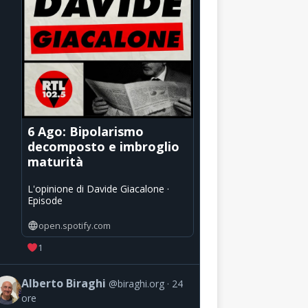
6 Ago: Bipolarismo
decomposto e imbroglio
maturità
L'opinione di Davide Giacalone ·
Episode
open.spotify.com
1
Alberto Biraghi
@biraghi.org
24
ore