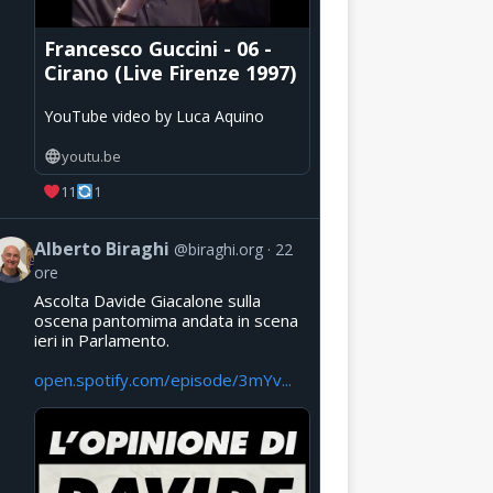
Francesco Guccini - 06 -
Cirano (Live Firenze 1997)
YouTube video by Luca Aquino
youtu.be
11
1
Alberto Biraghi
@biraghi.org
22
ore
Ascolta Davide Giacalone sulla
oscena pantomima andata in scena
ieri in Parlamento.
open.spotify.com/episode/3mYv...