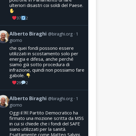
ulteriori disastri coi soldi del Paese.
37
2
Alberto Biraghi
@biraghi.org
1
giorno
che quei fondi possono essere
utilizzati in scostamento solo per
energia e difesa, anche perché
siamo già sotto procedura di
infrazione, quindi non possiamo fare
gabole.
29
2
Alberto Biraghi
@biraghi.org
1
giorno
Oggi il ￼ Partito Democratico ha
firmato una mozione scritta da M5S
in cui si chiede che i fondi del SAFE
siano utilizzati per la sanità.
Esattamente come Matteo Salvini,