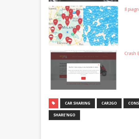
Il piag
Crash E
CAR SHARING
CAR2GO
CONS
SHARE'NGO