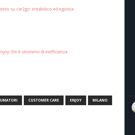
nisteo su car2go: irrealistico ed egoista
njoy: Eni è sinonimo di inefficienza
UMATORI
CUSTOMER CARE
ENJOY
MILANO