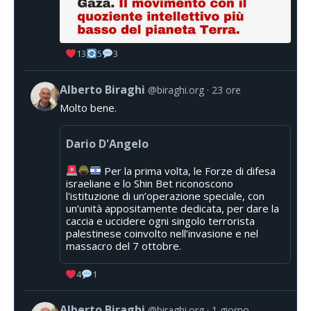
13
5
3
Alberto Biraghi
@biraghi.org
23 ore
Molto bene.
Dario D'Angelo
Per la prima volta, le Forze di difesa
israeliane e lo Shin Bet riconoscono
l'istituzione di un’operazione speciale, con
un’unità appositamente dedicata, per dare la
caccia e uccidere ogni singolo terrorista
palestinese coinvolto nell’invasione e nel
massacro del 7 ottobre.
4
1
Alberto Biraghi
@biraghi.org
1 giorno