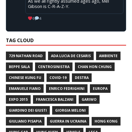
As we all rightly assumed ages ago, Mel
Gibson is C-R-A-Z-Y.
6
4
TAG CLOUD
729 NATHAN ROAD
ADA LUCIA DE CESARIS
AMBIENTE
BEPPE SALA
CENTROSINISTRA
CHAN HON CHUNG
CHINESE KUNG FU
COVID-19
DESTRA
EMANUELE FIANO
ENRICO FEDRIGHINI
EUROPA
EXPO 2015
FRANCESCA BALZANI
GARIWO
GIARDINO DEI GIUSTI
GIORGIA MELONI
GIULIANO PISAPIA
GUERRA IN UCRAINA
HONG KONG