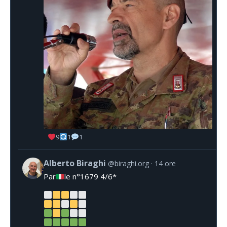
9
1
1
Alberto Biraghi
@biraghi.org
14 ore
Par
le n°1679 4/6*