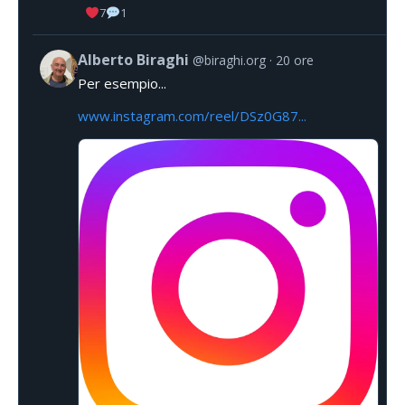
7
1
Alberto Biraghi
@biraghi.org
20 ore
Per esempio...
www.instagram.com/reel/DSz0G87...