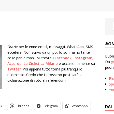
#ON
Grazie per le enne email, messaggi, WhatsApp, SMS
eccetera. Non scrivo da un po’, lo so, ma ho tante
Buona
cose per le mani. Mi trovi su
Facebook
,
Instagram
,
Da
g
Accordo
,
La Ciclistica Milano
e occasionalmente su
puoi 
Twitter
. Poi appena tutto torna più tranquillo
ricomincio. Credo che il prossimo post sarà la
Bl
dichiarazione di voto al referendum.
Spo
Yo
ok
Threads
Telegram
WhatsApp
DAL