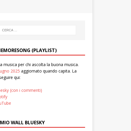
EMORESONG (PLAYLIST)
 musica per chi ascolta la buona musica.
iugno 2025
aggiornato quando capita. La
seguire qui:
uesky (con i commenti)
tify
uTube
 MIO WALL BLUESKY