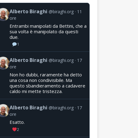
Alberto Biraghi
@biraghi.org
11
ore
Entrambi manipolati da Bettini, che a
sua volta è manipolato da questi
due.
1
Alberto Biraghi
@biraghi.org
17
ore
Non ho dubbi, raramente ha detto
una cosa non condivisibile. Ma
questo sbandieramento a cadavere
caldo mi mette tristezza.
Alberto Biraghi
@biraghi.org
17
ore
Esatto.
2