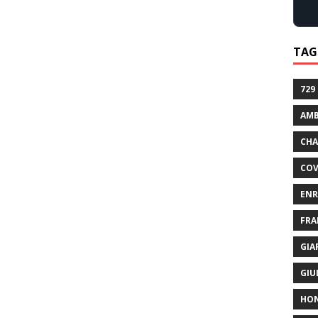
TAG
729
AMB
CHA
COV
ENR
FRA
GIA
GIU
HO