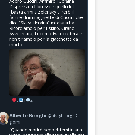
Adoro Guccini. Ammiro l'Ucraina.
Disprezzo i filorussi e quelli del
"basta armi a Zelensky". Però il
fiorire di immaginette di Guccini che
dice "Slava Ucraina" mi disturba.
Ricordiamolo per Eskino, Cirano,
Avvelenata, Locomotiva eccetera e
non tiriamolo per la giacchetta da
morto.
5
1
2
Alberto Biraghi
@biraghi.org
2
giorni
"Quando morirò seppellitemi in una