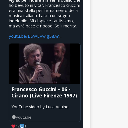
vigna, per ridare alla terra quello che
ho bevuto in vita". Francesco Guccini
era una stella per firmamento della
musica italiana. Lascia un segno
indelebile. Mi dispiace tantissimo,
ma avrà pace e riposo. Se li merita.
youtu.be/B5WEVwig58A?...
Francesco Guccini - 06 -
Cirano (Live Firenze 1997)
YouTube video by Luca Aquino
youtu.be
12
1