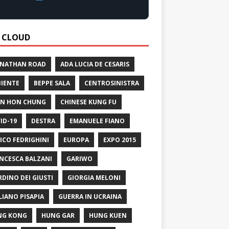
 CLOUD
 NATHAN ROAD
ADA LUCIA DE CESARIS
IENTE
BEPPE SALA
CENTROSINISTRA
N HON CHUNG
CHINESE KUNG FU
ID-19
DESTRA
EMANUELE FIANO
ICO FEDRIGHINI
EUROPA
EXPO 2015
NCESCA BALZANI
GARIWO
RDINO DEI GIUSTI
GIORGIA MELONI
LIANO PISAPIA
GUERRA IN UCRAINA
NG KONG
HUNG GAR
HUNG KUEN