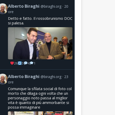
Alberto Biraghi
@biraghi.org
20
ore
Detto e fatto. Il rossobrunismo DOC
si palesa.
26
5
4
1
Alberto Biraghi
@biraghi.org
23
ore
Comunque la sfilata social di foto col
morto che dilaga ogni volta che un
personaggio noto passa al miglior
vita è quanto di più ammorbante si
possa immaginare