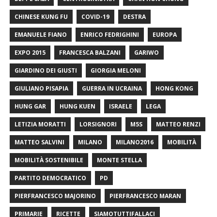
CHINESE KUNG FU
COVID-19
DESTRA
EMANUELE FIANO
ENRICO FEDRIGHINI
EUROPA
EXPO 2015
FRANCESCA BALZANI
GARIWO
GIARDINO DEI GIUSTI
GIORGIA MELONI
GIULIANO PISAPIA
GUERRA IN UCRAINA
HONG KONG
HUNG GAR
HUNG KUEN
ISRAELE
LEGA
LETIZIA MORATTI
LORSIGNORI
M5S
MATTEO RENZI
MATTEO SALVINI
MILANO
MILANO2016
MOBILITÀ
MOBILITÀ SOSTENIBILE
MONTE STELLA
PARTITO DEMOCRATICO
PD
PIERFRANCESCO MAJORINO
PIERFRANCESCO MARAN
PRIMARIE
RICETTE
SIAMOTUTTIFALLACI