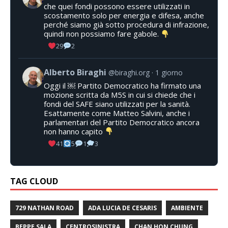
che quei fondi possono essere utilizzati in
scostamento solo per energia e difesa, anche
perché siamo già sotto procedura di infrazione,
quindi non possiamo fare gabole.
29
2
Alberto Biraghi
@biraghi.org
1 giorno
Oggi il ￼ Partito Democratico ha firmato una
mozione scritta da M5S in cui si chiede che i
fondi del SAFE siano utilizzati per la sanità.
Esattamente come Matteo Salvini, anche i
parlamentari del Partito Democratico ancora
non hanno capito
41
5
1
3
TAG CLOUD
729 NATHAN ROAD
ADA LUCIA DE CESARIS
AMBIENTE
BEPPE SALA
CENTROSINISTRA
CHAN HON CHUNG