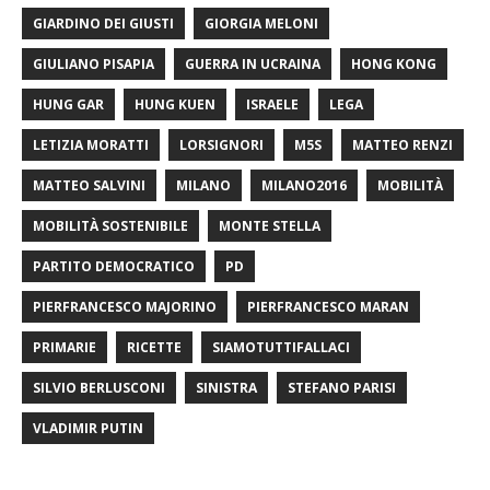
GIARDINO DEI GIUSTI
GIORGIA MELONI
GIULIANO PISAPIA
GUERRA IN UCRAINA
HONG KONG
HUNG GAR
HUNG KUEN
ISRAELE
LEGA
LETIZIA MORATTI
LORSIGNORI
M5S
MATTEO RENZI
MATTEO SALVINI
MILANO
MILANO2016
MOBILITÀ
MOBILITÀ SOSTENIBILE
MONTE STELLA
PARTITO DEMOCRATICO
PD
PIERFRANCESCO MAJORINO
PIERFRANCESCO MARAN
PRIMARIE
RICETTE
SIAMOTUTTIFALLACI
SILVIO BERLUSCONI
SINISTRA
STEFANO PARISI
VLADIMIR PUTIN