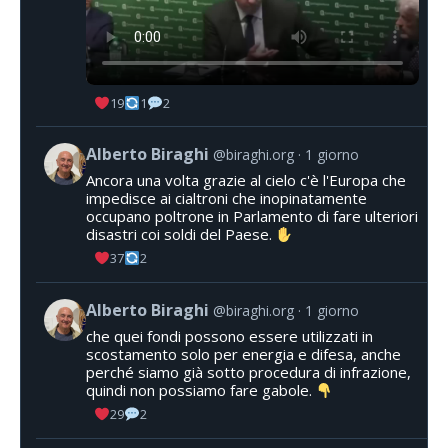
19
1
2
Alberto Biraghi
@biraghi.org
1 giorno
Ancora una volta grazie al cielo c'è l'Europa che
impedisce ai cialtroni che inopinatamente
occupano poltrone in Parlamento di fare ulteriori
disastri coi soldi del Paese.
37
2
Alberto Biraghi
@biraghi.org
1 giorno
che quei fondi possono essere utilizzati in
scostamento solo per energia e difesa, anche
perché siamo già sotto procedura di infrazione,
quindi non possiamo fare gabole.
29
2