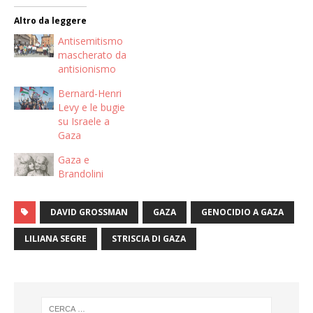
Altro da leggere
Antisemitismo
mascherato da
antisionismo
Bernard-Henri
Levy e le bugie
su Israele a
Gaza
Gaza e
Brandolini
DAVID GROSSMAN
GAZA
GENOCIDIO A GAZA
LILIANA SEGRE
STRISCIA DI GAZA