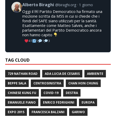
Alberto Biraghi
@biraghi.org
1 giorno
Oggi il ￼ Partito Democratico ha firmato una
mozione scritta da M5S in cui si chiede che i
fondi del SAFE siano utilizzati per la sanità.
Esattamente come Matteo Salvini, anche i
parlamentari del Partito Democratico ancora
non hanno capito
41
5
1
3
TAG CLOUD
729 NATHAN ROAD
ADA LUCIA DE CESARIS
AMBIENTE
BEPPE SALA
CENTROSINISTRA
CHAN HON CHUNG
CHINESE KUNG FU
COVID-19
DESTRA
EMANUELE FIANO
ENRICO FEDRIGHINI
EUROPA
EXPO 2015
FRANCESCA BALZANI
GARIWO