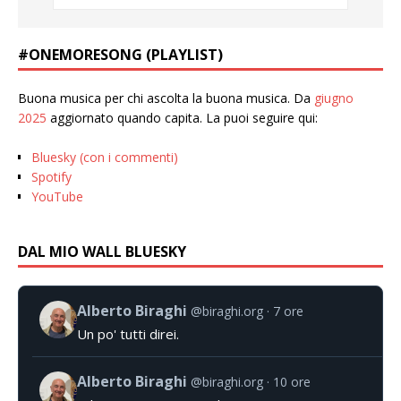
#ONEMORESONG (PLAYLIST)
Buona musica per chi ascolta la buona musica. Da
giugno
2025
aggiornato quando capita. La puoi seguire qui:
Bluesky (con i commenti)
Spotify
YouTube
DAL MIO WALL BLUESKY
Alberto Biraghi
@biraghi.org
7 ore
Un po' tutti direi.
Alberto Biraghi
@biraghi.org
10 ore