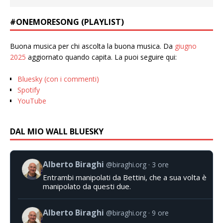
#ONEMORESONG (PLAYLIST)
Buona musica per chi ascolta la buona musica. Da
giugno
2025
aggiornato quando capita. La puoi seguire qui:
Bluesky (con i commenti)
Spotify
YouTube
DAL MIO WALL BLUESKY
Alberto Biraghi
@biraghi.org
3 ore
Entrambi manipolati da Bettini, che a sua volta è
manipolato da questi due.
Alberto Biraghi
@biraghi.org
9 ore