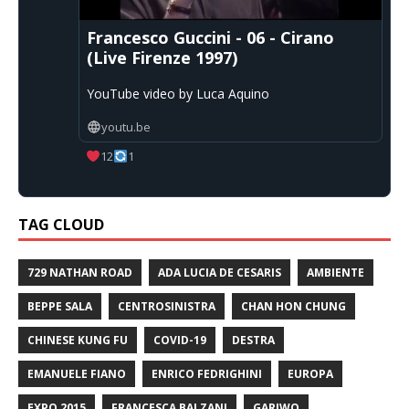
Francesco Guccini - 06 - Cirano
(Live Firenze 1997)
YouTube video by Luca Aquino
youtu.be
12
1
TAG CLOUD
729 NATHAN ROAD
ADA LUCIA DE CESARIS
AMBIENTE
BEPPE SALA
CENTROSINISTRA
CHAN HON CHUNG
CHINESE KUNG FU
COVID-19
DESTRA
EMANUELE FIANO
ENRICO FEDRIGHINI
EUROPA
EXPO 2015
FRANCESCA BALZANI
GARIWO