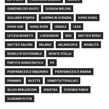
GIARDINO DEI GIUSTI
GIORGIA MELONI
GIULIANO PISAPIA
GUERRA IN UCRAINA
HONG KONG
HUNG GAR
HUNG KUEN
ISRAELE
LEGA
LETIZIA MORATTI
LORSIGNORI
M5S
MATTEO RENZI
MATTEO SALVINI
MILANO
MILANO2016
MOBILITÀ
MOBILITÀ SOSTENIBILE
MONTE STELLA
PARTITO DEMOCRATICO
PD
PIERFRANCESCO MAJORINO
PIERFRANCESCO MARAN
PRIMARIE
RICETTE
SIAMOTUTTIFALLACI
SILVIO BERLUSCONI
SINISTRA
STEFANO PARISI
VLADIMIR PUTIN