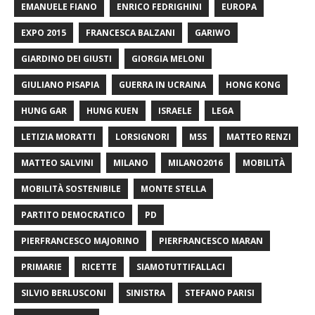
EMANUELE FIANO
ENRICO FEDRIGHINI
EUROPA
EXPO 2015
FRANCESCA BALZANI
GARIWO
GIARDINO DEI GIUSTI
GIORGIA MELONI
GIULIANO PISAPIA
GUERRA IN UCRAINA
HONG KONG
HUNG GAR
HUNG KUEN
ISRAELE
LEGA
LETIZIA MORATTI
LORSIGNORI
M5S
MATTEO RENZI
MATTEO SALVINI
MILANO
MILANO2016
MOBILITÀ
MOBILITÀ SOSTENIBILE
MONTE STELLA
PARTITO DEMOCRATICO
PD
PIERFRANCESCO MAJORINO
PIERFRANCESCO MARAN
PRIMARIE
RICETTE
SIAMOTUTTIFALLACI
SILVIO BERLUSCONI
SINISTRA
STEFANO PARISI