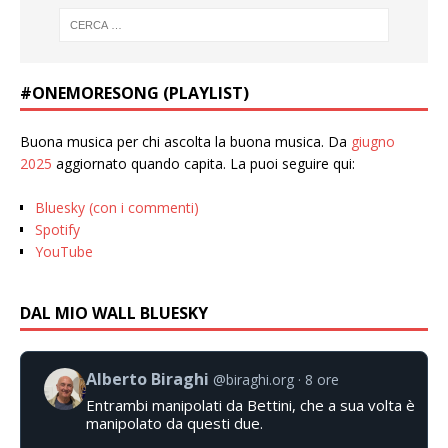
#ONEMORESONG (PLAYLIST)
Buona musica per chi ascolta la buona musica. Da
giugno
2025
aggiornato quando capita. La puoi seguire qui:
Bluesky (con i commenti)
Spotify
YouTube
DAL MIO WALL BLUESKY
Alberto Biraghi
@biraghi.org
8 ore
Entrambi manipolati da Bettini, che a sua volta è
manipolato da questi due.