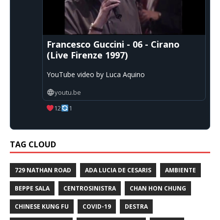
Francesco Guccini - 06 - Cirano
(Live Firenze 1997)
YouTube video by Luca Aquino
youtu.be
12
1
TAG CLOUD
729 NATHAN ROAD
ADA LUCIA DE CESARIS
AMBIENTE
BEPPE SALA
CENTROSINISTRA
CHAN HON CHUNG
CHINESE KUNG FU
COVID-19
DESTRA