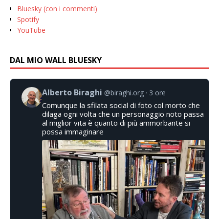
Bluesky (con i commenti)
Spotify
YouTube
DAL MIO WALL BLUESKY
Alberto Biraghi
@biraghi.org
3 ore
Comunque la sfilata social di foto col morto che
dilaga ogni volta che un personaggio noto passa
al miglior vita è quanto di più ammorbante si
possa immaginare