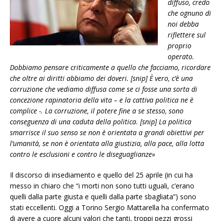
diffuso, credo
che ognuno di
noi debba
riflettere sul
proprio
operato.
Dobbiamo pensare criticamente a quello che facciamo, ricordare
che oltre ai diritti abbiamo dei doveri. [snip] È vero, c’è una
corruzione che vediamo diffusa come se ci fosse una sorta di
concezione rapinatoria della vita – e la cattiva politica ne è
complice -. La corruzione, il potere fine a se stesso, sono
conseguenza di una caduta della politica. [snip] La politica
smarrisce il suo senso se non è orientata a grandi obiettivi per
l’umanità, se non è orientata alla giustizia, alla pace, alla lotta
contro le esclusioni e contro le diseguaglianze»
Il discorso di insediamento e quello del 25 aprile (in cui ha
messo in chiaro che “i morti non sono tutti uguali, c’erano
quelli dalla parte giusta e quelli dalla parte sbagliata”) sono
stati eccellenti. Oggi a Torino Sergio Mattarella ha confermato
di avere a cuore alcuni valori che tanti, troppi pezzi grossi