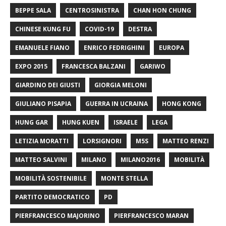
BEPPE SALA
CENTROSINISTRA
CHAN HON CHUNG
CHINESE KUNG FU
COVID-19
DESTRA
EMANUELE FIANO
ENRICO FEDRIGHINI
EUROPA
EXPO 2015
FRANCESCA BALZANI
GARIWO
GIARDINO DEI GIUSTI
GIORGIA MELONI
GIULIANO PISAPIA
GUERRA IN UCRAINA
HONG KONG
HUNG GAR
HUNG KUEN
ISRAELE
LEGA
LETIZIA MORATTI
LORSIGNORI
M5S
MATTEO RENZI
MATTEO SALVINI
MILANO
MILANO2016
MOBILITÀ
MOBILITÀ SOSTENIBILE
MONTE STELLA
PARTITO DEMOCRATICO
PD
PIERFRANCESCO MAJORINO
PIERFRANCESCO MARAN