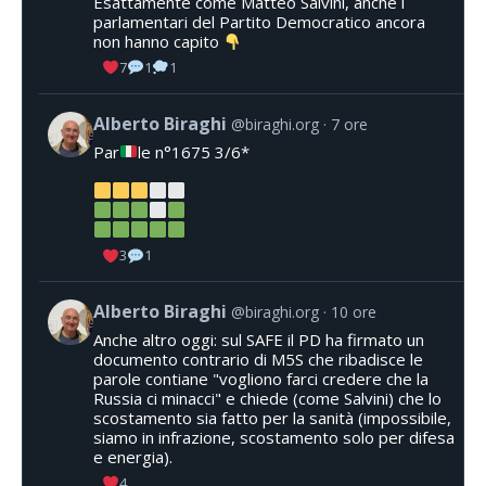
Esattamente come Matteo Salvini, anche i
parlamentari del Partito Democratico ancora
non hanno capito
7
1
1
Alberto Biraghi
@biraghi.org
7 ore
Par
le n°1675 3/6*
3
1
Alberto Biraghi
@biraghi.org
10 ore
Anche altro oggi: sul SAFE il PD ha firmato un
documento contrario di M5S che ribadisce le
parole contiane "vogliono farci credere che la
Russia ci minacci" e chiede (come Salvini) che lo
scostamento sia fatto per la sanità (impossibile,
siamo in infrazione, scostamento solo per difesa
e energia).
4