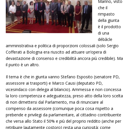
Marino, visto
che il
rimpasto
della giunta
è il prodotto
di una
débâcle
amministrativa e politica di proporzioni colossali (solo Sergio
Cofferati a Bologna era riuscito ad attuare un’opera di
devastazione di consenso e credibilità ancora più credibile). Ma
il punto è un altro.
Il tema è che in giunta vanno Stefano Esposito (senatore PD,
assessore ai trasporti) e Marco Causi (deputato PD,
vicesindaco con delega al bilancio). Ammessa e non concessa
la loro competenza e adeguatezza, preso atto della loro scelta
di non dimettersi dal Parlamento, ma di rinunciare al
compenso da assessore (comunque poca cosa rispetto a
prebende e privilegi da parlamentare, al cittadino contribuente
che versa allo Stato il 50% e più del proprio reddito (anche per
retribuire lautamente costoro) resta una curiosità: come