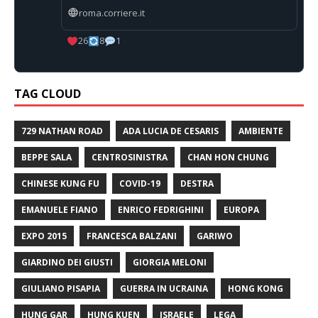
roma.corriere.it
26
8
1
TAG CLOUD
729 NATHAN ROAD
ADA LUCIA DE CESARIS
AMBIENTE
BEPPE SALA
CENTROSINISTRA
CHAN HON CHUNG
CHINESE KUNG FU
COVID-19
DESTRA
EMANUELE FIANO
ENRICO FEDRIGHINI
EUROPA
EXPO 2015
FRANCESCA BALZANI
GARIWO
GIARDINO DEI GIUSTI
GIORGIA MELONI
GIULIANO PISAPIA
GUERRA IN UCRAINA
HONG KONG
HUNG GAR
HUNG KUEN
ISRAELE
LEGA