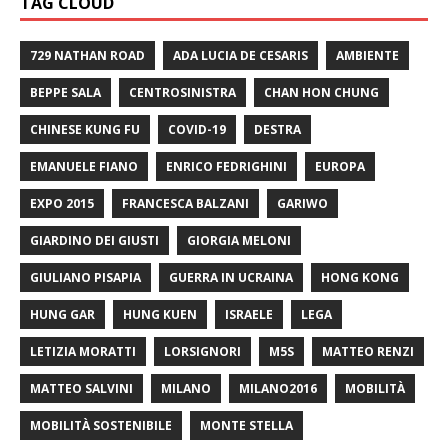
TAG CLOUD
729 NATHAN ROAD
ADA LUCIA DE CESARIS
AMBIENTE
BEPPE SALA
CENTROSINISTRA
CHAN HON CHUNG
CHINESE KUNG FU
COVID-19
DESTRA
EMANUELE FIANO
ENRICO FEDRIGHINI
EUROPA
EXPO 2015
FRANCESCA BALZANI
GARIWO
GIARDINO DEI GIUSTI
GIORGIA MELONI
GIULIANO PISAPIA
GUERRA IN UCRAINA
HONG KONG
HUNG GAR
HUNG KUEN
ISRAELE
LEGA
LETIZIA MORATTI
LORSIGNORI
M5S
MATTEO RENZI
MATTEO SALVINI
MILANO
MILANO2016
MOBILITÀ
MOBILITÀ SOSTENIBILE
MONTE STELLA