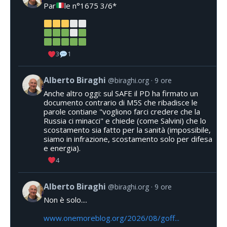
Par
le n°1675 3/6*
3
1
Alberto Biraghi
@biraghi.org
9 ore
Anche altro oggi: sul SAFE il PD ha firmato un
documento contrario di M5S che ribadisce le
parole contiane "vogliono farci credere che la
Russia ci minacci" e chiede (come Salvini) che lo
scostamento sia fatto per la sanità (impossibile,
siamo in infrazione, scostamento solo per difesa
e energia).
4
Alberto Biraghi
@biraghi.org
9 ore
Non è solo....
www.onemoreblog.org/2026/08/goff...