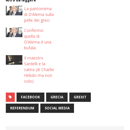
Altro da leggere
La pantomima
di D’Alema sulla
pelle dei greci
Confermo:
quella di
D’Alema è una
bufala
Il maestro
Sardelli e la
satira (di Charlie
Hebdo ma non
solo)
FACEBOOK
GRECIA
GREXIT
REFERENDUM
SOCIAL MEDIA