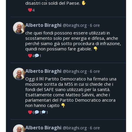
disastri coi soldi del Paese.
4
Alberto Biraghi
@biraghi.org
6 ore
che quei fondi possono essere utilizzati in
scostamento solo per energia e difesa, anche
perché siamo già sotto procedura di infrazione,
quindi non possiamo fare gabole.
4
1
Alberto Biraghi
@biraghi.org
6 ore
Oggi il ￼ Partito Democratico ha firmato una
mozione scritta da M5S in cui si chiede che i
fondi del SAFE siano utilizzati per la sanità.
Esattamente come Matteo Salvini, anche i
parlamentari del Partito Democratico ancora
non hanno capito
6
1
1
Alberto Biraghi
@biraghi.org
6 ore