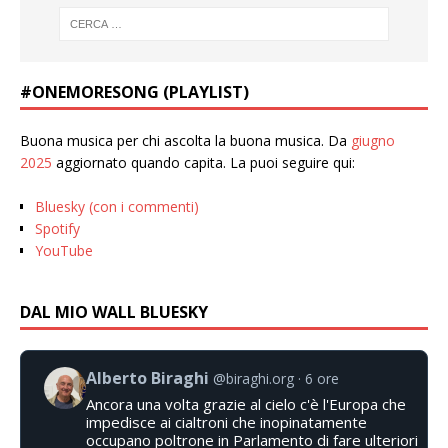
#ONEMORESONG (PLAYLIST)
Buona musica per chi ascolta la buona musica. Da
giugno
2025
aggiornato quando capita. La puoi seguire qui:
Bluesky (con i commenti)
Spotify
YouTube
DAL MIO WALL BLUESKY
Alberto Biraghi
@biraghi.org
6 ore
Ancora una volta grazie al cielo c'è l'Europa che
impedisce ai cialtroni che inopinatamente
occupano poltrone in Parlamento di fare ulteriori