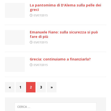
La pantomima di D’Alema sulla pelle dei
greci
05/07/2015
Emanuele Fiano: sulla sicurezza si può
fare di più
05/07/2015
Grecia: continuiamo a finanziarla?
05/07/2015
«
1
2
3
»