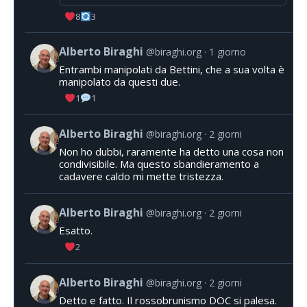
8
3
Alberto Biraghi
@biraghi.org
1 giorno
Entrambi manipolati da Bettini, che a sua volta è
manipolato da questi due.
1
1
Alberto Biraghi
@biraghi.org
2 giorni
Non ho dubbi, raramente ha detto una cosa non
condivisibile. Ma questo sbandieramento a
cadavere caldo mi mette tristezza.
Alberto Biraghi
@biraghi.org
2 giorni
Esatto.
2
Alberto Biraghi
@biraghi.org
2 giorni
Detto e fatto. Il rossobrunismo DOC si palesa.