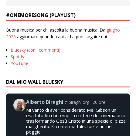
#ONEMORESONG (PLAYLIST)
Buona musica per chi ascolta la buona musica. Da
giugno
2025
aggiornato quando capita. La puoi seguire qui:
Bluesky (con i commenti)
Spotify
YouTube
DAL MIO WALL BLUESKY
Alberto Biraghi
@biraghi.org
20 ore
Mi vanto di aver considerato Mel Gibson un
esaltato fin dai tempi in cui fece del cinema pulp
trasformando Gesù Cristo in una specie di pizza
margherita. Si conferma tale, forse anche
peggio.