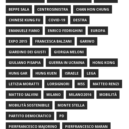
BEPPE SALA
CENTROSINISTRA
CHAN HON CHUNG
CHINESE KUNG FU
COVID-19
DESTRA
EMANUELE FIANO
ENRICO FEDRIGHINI
EUROPA
EXPO 2015
FRANCESCA BALZANI
GARIWO
GIARDINO DEI GIUSTI
GIORGIA MELONI
GIULIANO PISAPIA
GUERRA IN UCRAINA
HONG KONG
HUNG GAR
HUNG KUEN
ISRAELE
LEGA
LETIZIA MORATTI
LORSIGNORI
M5S
MATTEO RENZI
MATTEO SALVINI
MILANO
MILANO2016
MOBILITÀ
MOBILITÀ SOSTENIBILE
MONTE STELLA
PARTITO DEMOCRATICO
PD
PIERFRANCESCO MAJORINO
PIERFRANCESCO MARAN