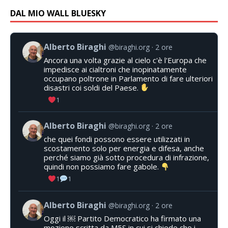
DAL MIO WALL BLUESKY
Alberto Biraghi
@biraghi.org
2 ore
Ancora una volta grazie al cielo c'è l'Europa che
impedisce ai cialtroni che inopinatamente
occupano poltrone in Parlamento di fare ulteriori
disastri coi soldi del Paese.
1
Alberto Biraghi
@biraghi.org
2 ore
che quei fondi possono essere utilizzati in
scostamento solo per energia e difesa, anche
perché siamo già sotto procedura di infrazione,
quindi non possiamo fare gabole.
1
1
Alberto Biraghi
@biraghi.org
2 ore
Oggi il ￼ Partito Democratico ha firmato una
mozione scritta da M5S in cui si chiede che i