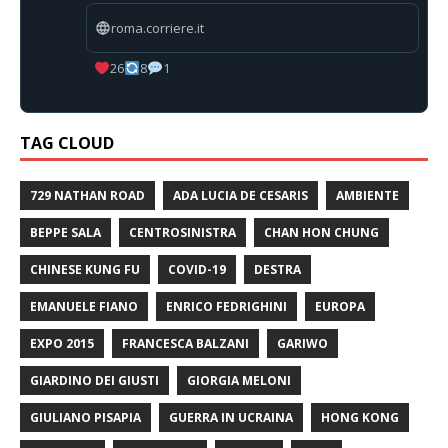
roma.corriere.it
26
8
1
TAG CLOUD
729 NATHAN ROAD
ADA LUCIA DE CESARIS
AMBIENTE
BEPPE SALA
CENTROSINISTRA
CHAN HON CHUNG
CHINESE KUNG FU
COVID-19
DESTRA
EMANUELE FIANO
ENRICO FEDRIGHINI
EUROPA
EXPO 2015
FRANCESCA BALZANI
GARIWO
GIARDINO DEI GIUSTI
GIORGIA MELONI
GIULIANO PISAPIA
GUERRA IN UCRAINA
HONG KONG