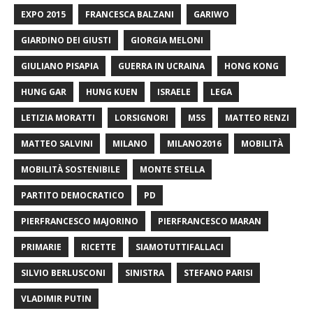
EXPO 2015
FRANCESCA BALZANI
GARIWO
GIARDINO DEI GIUSTI
GIORGIA MELONI
GIULIANO PISAPIA
GUERRA IN UCRAINA
HONG KONG
HUNG GAR
HUNG KUEN
ISRAELE
LEGA
LETIZIA MORATTI
LORSIGNORI
M5S
MATTEO RENZI
MATTEO SALVINI
MILANO
MILANO2016
MOBILITÀ
MOBILITÀ SOSTENIBILE
MONTE STELLA
PARTITO DEMOCRATICO
PD
PIERFRANCESCO MAJORINO
PIERFRANCESCO MARAN
PRIMARIE
RICETTE
SIAMOTUTTIFALLACI
SILVIO BERLUSCONI
SINISTRA
STEFANO PARISI
VLADIMIR PUTIN