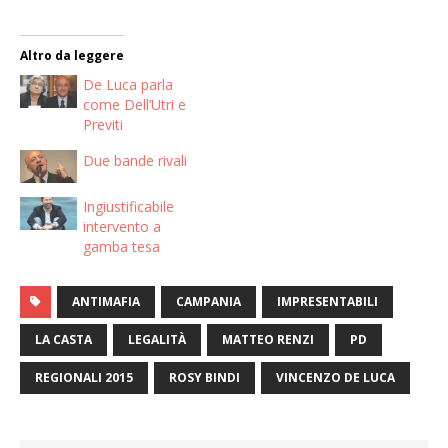
Altro da leggere
De Luca parla
come Dell’Utri e
Previti
Due bande rivali
Ingiustificabile
intervento a
gamba tesa
ANTIMAFIA
CAMPANIA
IMPRESENTABILI
LA CASTA
LEGALITÀ
MATTEO RENZI
PD
REGIONALI 2015
ROSY BINDI
VINCENZO DE LUCA