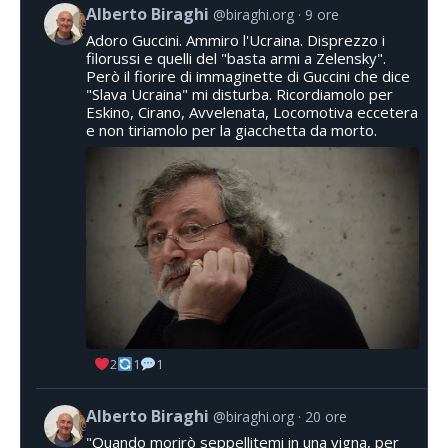
Alberto Biraghi
@biraghi.org
9 ore
Adoro Guccini. Ammiro l'Ucraina. Disprezzo i
filorussi e quelli del "basta armi a Zelensky".
Però il fiorire di immaginette di Guccini che dice
"Slava Ucraina" mi disturba. Ricordiamolo per
Eskino, Cirano, Avvelenata, Locomotiva eccetera
e non tiriamolo per la giacchetta da morto.
2
1
1
Alberto Biraghi
@biraghi.org
20 ore
"Quando morirò seppellitemi in una vigna, per