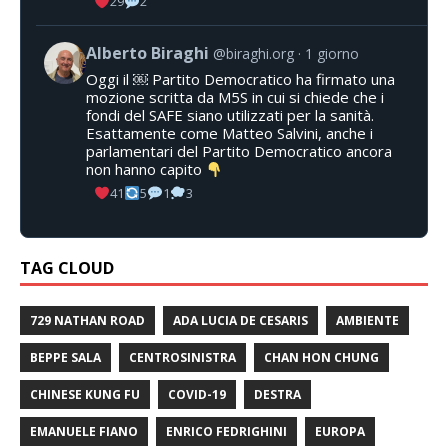
29
2
Alberto Biraghi
@biraghi.org
1 giorno
Oggi il ￼ Partito Democratico ha firmato una
mozione scritta da M5S in cui si chiede che i
fondi del SAFE siano utilizzati per la sanità.
Esattamente come Matteo Salvini, anche i
parlamentari del Partito Democratico ancora
non hanno capito
41
5
1
3
TAG CLOUD
729 NATHAN ROAD
ADA LUCIA DE CESARIS
AMBIENTE
BEPPE SALA
CENTROSINISTRA
CHAN HON CHUNG
CHINESE KUNG FU
COVID-19
DESTRA
EMANUELE FIANO
ENRICO FEDRIGHINI
EUROPA