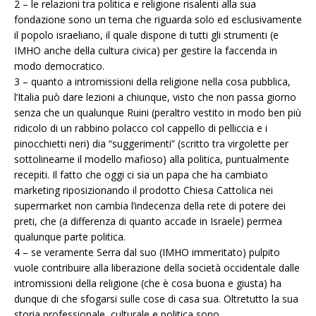
2 – le relazioni tra politica e religione risalenti alla sua
fondazione sono un tema che riguarda solo ed esclusivamente
il popolo israeliano, il quale dispone di tutti gli strumenti (e
IMHO anche della cultura civica) per gestire la faccenda in
modo democratico.
3 – quanto a intromissioni della religione nella cosa pubblica,
l’Italia può dare lezioni a chiunque, visto che non passa giorno
senza che un qualunque Ruini (peraltro vestito in modo ben più
ridicolo di un rabbino polacco col cappello di pelliccia e i
pinocchietti neri) dia “suggerimenti” (scritto tra virgolette per
sottolinearne il modello mafioso) alla politica, puntualmente
recepiti. Il fatto che oggi ci sia un papa che ha cambiato
marketing riposizionando il prodotto Chiesa Cattolica nei
supermarket non cambia l’indecenza della rete di potere dei
preti, che (a differenza di quanto accade in Israele) permea
qualunque parte politica.
4 – se veramente Serra dal suo (IMHO immeritato) pulpito
vuole contribuire alla liberazione della società occidentale dalle
intromissioni della religione (che è cosa buona e giusta) ha
dunque di che sfogarsi sulle cose di casa sua. Oltretutto la sua
storia professionale, culturale e politica sono