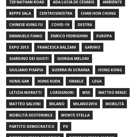
729 NATHAN ROAD
ADA LUCIA DE CESARIS
AMBIENTE
BEPPE SALA
CENTROSINISTRA
CHAN HON CHUNG
CHINESE KUNG FU
COVID-19
DESTRA
EMANUELE FIANO
ENRICO FEDRIGHINI
EUROPA
EXPO 2015
FRANCESCA BALZANI
GARIWO
GIARDINO DEI GIUSTI
GIORGIA MELONI
GIULIANO PISAPIA
GUERRA IN UCRAINA
HONG KONG
HUNG GAR
HUNG KUEN
ISRAELE
LEGA
LETIZIA MORATTI
LORSIGNORI
M5S
MATTEO RENZI
MATTEO SALVINI
MILANO
MILANO2016
MOBILITÀ
MOBILITÀ SOSTENIBILE
MONTE STELLA
PARTITO DEMOCRATICO
PD