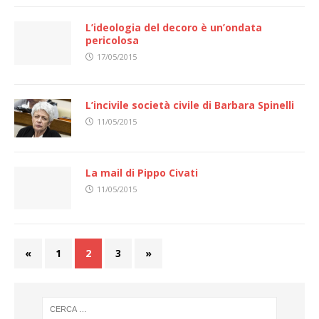
L’ideologia del decoro è un’ondata
pericolosa
17/05/2015
L’incivile società civile di Barbara Spinelli
11/05/2015
La mail di Pippo Civati
11/05/2015
«
1
2
3
»