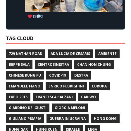
15
2
TAG CLOUD
729 NATHAN ROAD
ADA LUCIA DE CESARIS
AMBIENTE
BEPPE SALA
CENTROSINISTRA
CHAN HON CHUNG
CHINESE KUNG FU
COVID-19
DESTRA
EMANUELE FIANO
ENRICO FEDRIGHINI
EUROPA
EXPO 2015
FRANCESCA BALZANI
GARIWO
GIARDINO DEI GIUSTI
GIORGIA MELONI
GIULIANO PISAPIA
GUERRA IN UCRAINA
HONG KONG
HUNG GAR
HUNG KUEN
ISRAELE
LEGA