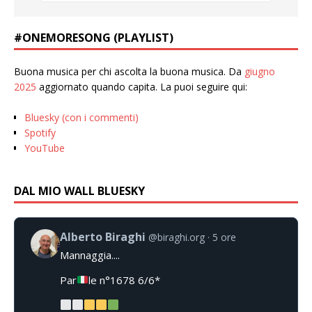
#ONEMORESONG (PLAYLIST)
Buona musica per chi ascolta la buona musica. Da
giugno
2025
aggiornato quando capita. La puoi seguire qui:
Bluesky (con i commenti)
Spotify
YouTube
DAL MIO WALL BLUESKY
Alberto Biraghi
@biraghi.org
5 ore
Mannaggia....
Par
le n°1678 6/6*