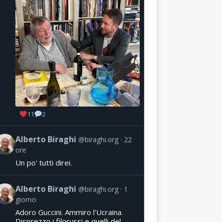
11
2
Alberto Biraghi
@biraghi.org
22
ore
Un po' tutti direi.
Alberto Biraghi
@biraghi.org
1
giorno
Adoro Guccini. Ammiro l'Ucraina.
Disprezzo i filorussi e quelli del