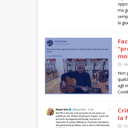
oppos
ma go
sempr
la gi
Fac
“pr
mol
14
Non p
qualc
agli 
Covid
Cri
la 
13