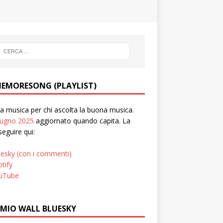
EMORESONG (PLAYLIST)
 musica per chi ascolta la buona musica.
iugno 2025
aggiornato quando capita. La
seguire qui:
uesky (con i commenti)
tify
uTube
 MIO WALL BLUESKY