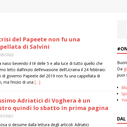
crisi del Papeete non fu una
pellata di Salvini
#ON
/05/2022
Buona
a naso bevendo il tè delle 5 e alla luce di tutto quello che
Da
g
o letto dall’inizio dell’invasione dell’Ucraina il 24 febbraio:
puoi 
isi di governo Papeete del 2019 non fu una cappellata di
i, ma l’inizio di una
[…]
Bl
Spo
simo Adriatici di Voghera è un
Yo
tro quindi lo sbatto in prima pagina
/07/2021
DAL
osa si desume dalla lettura degli articoli: Adriatici