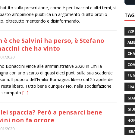
battito sulla prescrizione, come è per i vaccini e altri temi, si
 pasto all’opinione pubblica un argomento di alto profilo
TAG
co, oltretutto mentendo e disinformando.
729
 è che Salvini ha perso, è Stefano
AMB
accini che ha vinto
CHA
/01/2020
COV
no Bonaccini vince alle amministrative 2020 in Emilia
na con uno scarto di quasi dieci punti sulla sua scadente
ENR
saria. Il popolo dell’Emilia-Romagna, libero dal 25 aprile del
 resta libero. Tutto bene dunque? No, nella soddisfazione
FRA
lo scampato
[…]
GIA
GIU
lei spaccia? Però a pensarci bene
vini non fa orrore
HO
/01/2020
ISR