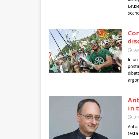
Bruxe
scand
Con
dis
02
In un
posta
dibat
argom
Ant
in 
01
Anton
testa