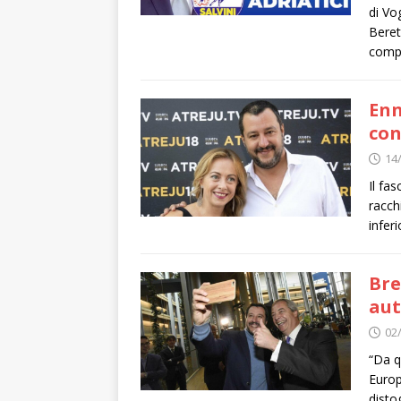
di Vo
Berett
compo
Enn
con
14
Il fa
racchi
inferi
Bre
aut
02
“Da q
Europ
disto