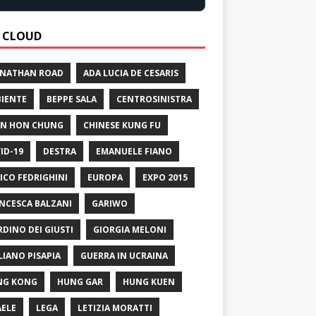
 CLOUD
 NATHAN ROAD
ADA LUCIA DE CESARIS
IENTE
BEPPE SALA
CENTROSINISTRA
N HON CHUNG
CHINESE KUNG FU
ID-19
DESTRA
EMANUELE FIANO
ICO FEDRIGHINI
EUROPA
EXPO 2015
NCESCA BALZANI
GARIWO
RDINO DEI GIUSTI
GIORGIA MELONI
LIANO PISAPIA
GUERRA IN UCRAINA
NG KONG
HUNG GAR
HUNG KUEN
AELE
LEGA
LETIZIA MORATTI