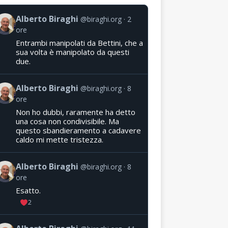
Alberto Biraghi
@biraghi.org
2
ore
Entrambi manipolati da Bettini, che a
sua volta è manipolato da questi
due.
Alberto Biraghi
@biraghi.org
8
ore
Non ho dubbi, raramente ha detto
una cosa non condivisibile. Ma
questo sbandieramento a cadavere
caldo mi mette tristezza.
Alberto Biraghi
@biraghi.org
8
ore
Esatto.
2