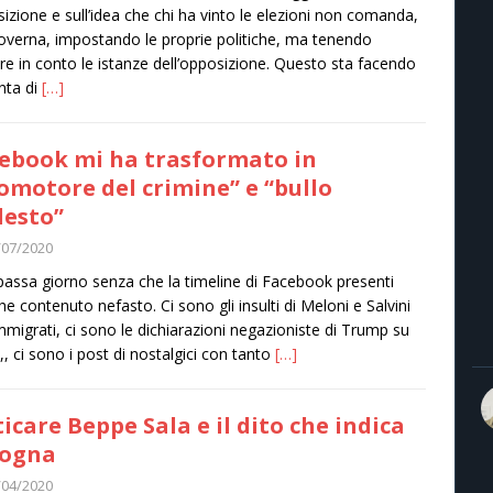
izione e sull’idea che chi ha vinto le elezioni non comanda,
verna, impostando le proprie politiche, ma tenendo
e in conto le istanze dell’opposizione. Questo sta facendo
unta di
[…]
ebook mi ha trasformato in
omotore del crimine” e “bullo
esto”
/07/2020
assa giorno senza che la timeline di Facebook presenti
he contenuto nefasto. Ci sono gli insulti di Meloni e Salvini
immigrati, ci sono le dichiarazioni negazioniste di Trump su
,, ci sono i post di nostalgici con tanto
[…]
ticare Beppe Sala e il dito che indica
fogna
/04/2020