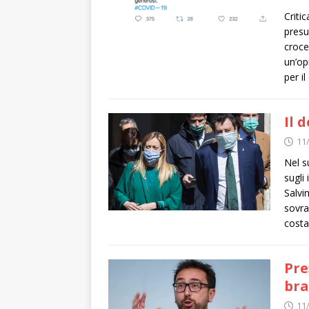
Criti
presu
croce
un’op
per i
Il 
11
Nel s
sugli
Salvi
sovra
cost
Pre
bra
11