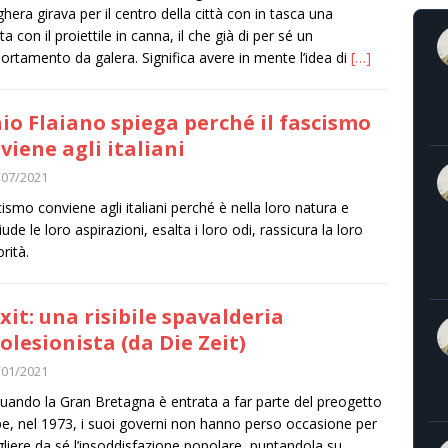
ghera girava per il centro della città con in tasca una
a con il proiettile in canna, il che già di per sé un
rtamento da galera. Significa avere in mente l’idea di
[…]
io Flaiano spiega perché il fascismo
viene agli italiani
/07/2021
scismo conviene agli italiani perché è nella loro natura e
ude le loro aspirazioni, esalta i loro odi, rassicura la loro
orità.
xit: una risibile spavalderia
olesionista (da Die Zeit)
/01/2021
uando la Gran Bretagna è entrata a far parte del preogetto
e, nel 1973, i suoi governi non hanno perso occasione per
gliere da sé l’insoddisfazione popolare, puntandola su