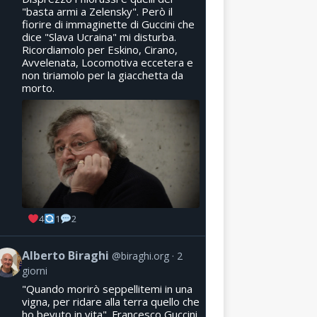
"basta armi a Zelensky". Però il
fiorire di immaginette di Guccini che
dice "Slava Ucraina" mi disturba.
Ricordiamolo per Eskino, Cirano,
Avvelenata, Locomotiva eccetera e
non tiriamolo per la giacchetta da
morto.
4
1
2
Alberto Biraghi
@biraghi.org
2
giorni
"Quando morirò seppellitemi in una
vigna, per ridare alla terra quello che
ho bevuto in vita". Francesco Guccini