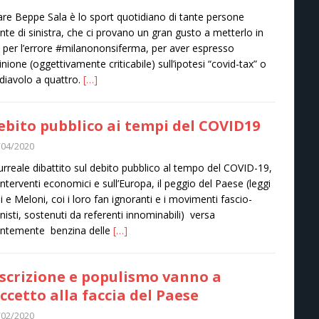
care Beppe Sala è lo sport quotidiano di tante persone
nte di sinistra, che ci provano un gran gusto a metterlo in
 per l’errore #milanononsiferma, per aver espresso
inione (oggettivamente criticabile) sull’ipotesi “covid-tax” o
l diavolo a quattro.
[…]
debito pubblico ai tempi del COVID19
/04/2020
urreale dibattito sul debito pubblico al tempo del COVID-19,
 interventi economici e sull’Europa, il peggio del Paese (leggi
ni e Meloni, coi i loro fan ignoranti e i movimenti fascio-
nisti, sostenuti da referenti innominabili) versa
antemente benzina delle
[…]
scrizione e populismo vanno a
ccetto alla faccia del Paese
/02/2020