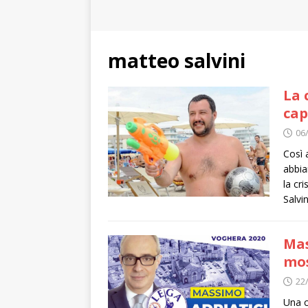
matteo salvini
La 
cap
06
Così 
abbiam
la cr
Salvin
Mas
mos
22
Una c