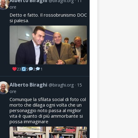
Alberto Biraghi
@biraghi.org
11
ore
Detto e fatto. Il rossobrunismo DOC
si palesa.
23
5
2
1
Alberto Biraghi
@biraghi.org
15
ore
Comunque la sfilata social di foto col
morto che dilaga ogni volta che un
personaggio noto passa al miglior
vita è quanto di più ammorbante si
possa immaginare