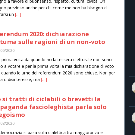
no a favore di buonsenso, rispetto, cultura, civiltà. Un
no prezioso anche per chi come me non ha bisogno di
tarsi un
[…]
erendum 2020: dichiarazione
tuma sulle ragioni di un non-voto
/09/2020
a prima volta da quando ho la tessera elettorale non sono
o a votare e per la prima volta la mia dichiarazione di voto
a quando le urne del referendum 2020 sono chiuse. Non per
zia o disinteresse, ma
[…]
 si tratti di ciclabili o brevetti la
paganda fascioleghista parla solo
’egoismo
/08/2020
democrazia si basa sulla dialettica tra maggioranza e