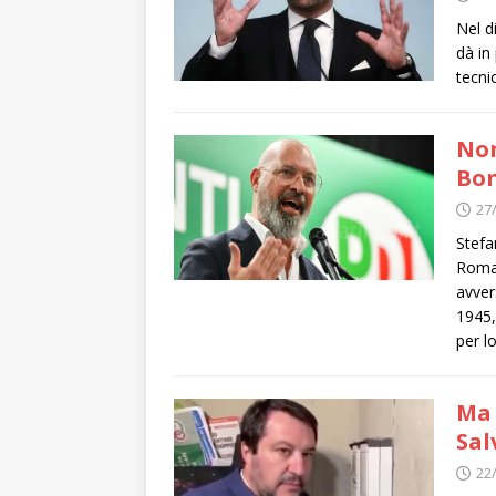
Nel di
dà in
tecni
Non
Bon
27
Stefa
Romag
avver
1945,
per 
Ma 
Sal
22